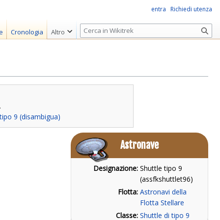
entra
Richiedi utenza
R
e
Cronologia
Altro
i
c
e
r
c
a
.
 tipo 9 (disambigua)
Astronave
Designazione:
Shuttle tipo 9
(assfkshuttlet96)
Flotta:
Astronavi della
Flotta Stellare
Classe:
Shuttle di tipo 9