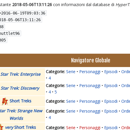
istante
2018-05-06T13:11:26
con informazioni dal database di
HyperT
=
2016-06-19T09:03:36
018-05-06T13:11:26
38
huttlet96
305
Navigatore Globale
Serie
Personaggi
Episodi
Ordi
Star Trek: Enterprise
4
Serie
Personaggi
Episodi
Ordi
Star Trek: Discovery
4
5
Short Treks
Serie
Personaggi
Episodi
Ordi
tar Trek: Strange New
Serie
Personaggi
Episodi
Ordi
4
Worlds
very
Short Treks
Serie
Personaggi
Episodi
Ordi