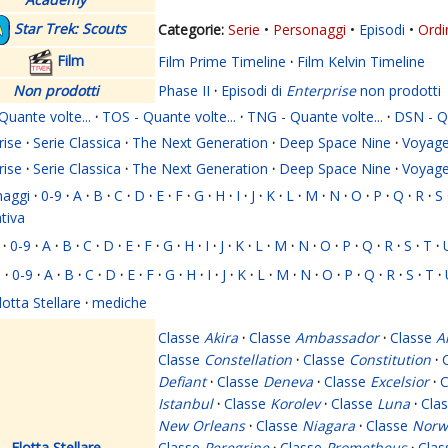
Star Trek: Scouts
Serie
Personaggi
Episodi
Ordi
Film
Film Prime Timeline
·
Film Kelvin Timeline
Non prodotti
Phase II
·
Episodi di
Enterprise
non prodotti
Quante volte...
·
TOS - Quante volte...
·
TNG - Quante volte...
·
DSN - Qu
rise
·
Serie Classica
·
The Next Generation
·
Deep Space Nine
·
Voyage
rise
·
Serie Classica
·
The Next Generation
·
Deep Space Nine
·
Voyage
naggi
·
0-9
·
A
·
B
·
C
·
D
·
E
·
F
·
G
·
H
·
I
·
J
·
K
·
L
·
M
·
N
·
O
·
P
·
Q
·
R
·
S
ativa
·
0-9
·
A
·
B
·
C
·
D
·
E
·
F
·
G
·
H
·
I
·
J
·
K
·
L
·
M
·
N
·
O
·
P
·
Q
·
R
·
S
·
T
·
i
·
0-9
·
A
·
B
·
C
·
D
·
E
·
F
·
G
·
H
·
I
·
J
·
K
·
L
·
M
·
N
·
O
·
P
·
Q
·
R
·
S
·
T
·
lotta Stellare
·
mediche
Classe
Akira
·
Classe
Ambassador
·
Classe
A
Classe
Constellation
·
Classe
Constitution
·
Defiant
·
Classe
Deneva
·
Classe
Excelsior
·
C
Istanbul
·
Classe
Korolev
·
Classe
Luna
·
Cla
New Orleans
·
Classe
Niagara
·
Classe
Norw
Flotta Stellare
Classe
Peregrine
·
Classe
Prometheus
·
Cla