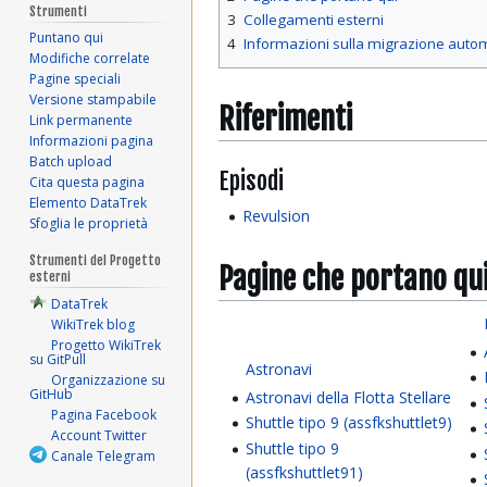
Strumenti
3
Collegamenti esterni
Puntano qui
4
Informazioni sulla migrazione auto
Modifiche correlate
Pagine speciali
Versione stampabile
Riferimenti
Link permanente
Informazioni pagina
Batch upload
Episodi
Cita questa pagina
Elemento DataTrek
Revulsion
Sfoglia le proprietà
Strumenti del Progetto
Pagine che portano qu
esterni
DataTrek
WikiTrek blog
Progetto WikiTrek
su GitPull
Astronavi
Organizzazione su
GitHub
Astronavi della Flotta Stellare
Pagina Facebook
Shuttle tipo 9 (assfkshuttlet9)
Account Twitter
Shuttle tipo 9
Canale Telegram
(assfkshuttlet91)