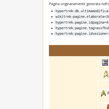
Pagina originariamente generata nell'
hypertrek:db.ultimamodifica
wikitrek:pagine.elaborata=
2
hypertrek:pagine.idpagina=4
hypertrek:pagine.tag=assfks
hypertrek:pagine.idsezione=
S