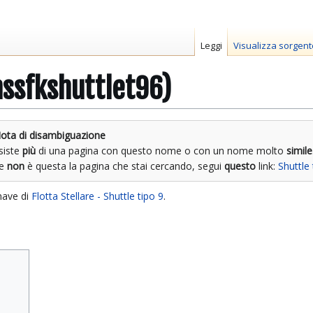
Leggi
Visualizza sorgent
assfkshuttlet96)
ota di disambiguazione
siste
più
di una pagina con questo nome o con un nome molto
simile
Se
non
è questa la pagina che stai cercando, segui
questo
link:
Shuttle
nave di
Flotta Stellare - Shuttle tipo 9
.