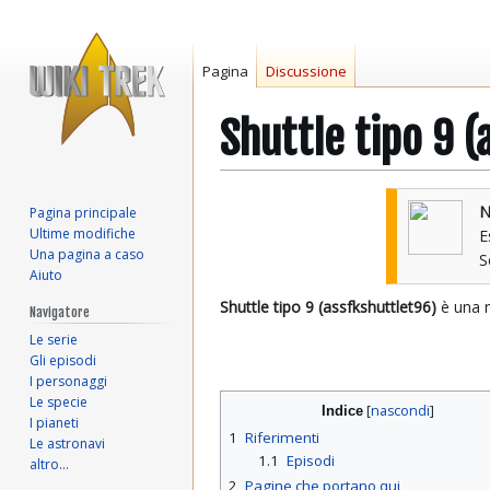
Pagina
Discussione
Shuttle tipo 9 (
Vai
Vai
N
Pagina principale
alla
alla
Ultime modifiche
E
navigazione
ricerca
Una pagina a caso
Aiuto
Shuttle tipo 9 (assfkshuttlet96)
è una 
Navigatore
Le serie
Gli episodi
I personaggi
Le specie
Indice
I pianeti
1
Riferimenti
Le astronavi
1.1
Episodi
altro…
2
Pagine che portano qui