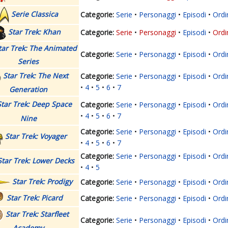
Serie Classica
Serie
Personaggi
Episodi
Ordi
Star Trek: Khan
Serie
Personaggi
Episodi
Ordi
tar Trek: The Animated
Serie
Personaggi
Episodi
Ordi
Series
Star Trek: The Next
Serie
Personaggi
Episodi
Ordi
4
5
6
7
Generation
Star Trek: Deep Space
Serie
Personaggi
Episodi
Ordi
4
5
6
7
Nine
Serie
Personaggi
Episodi
Ordi
Star Trek: Voyager
4
5
6
7
Serie
Personaggi
Episodi
Ordi
Star Trek: Lower Decks
4
5
Star Trek: Prodigy
Serie
Personaggi
Episodi
Ordi
Star Trek: Picard
Serie
Personaggi
Episodi
Ordi
Star Trek: Starfleet
Serie
Personaggi
Episodi
Ordi
Academy