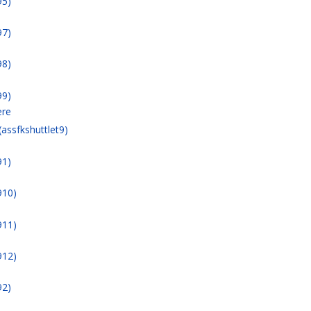
95)
97)
98)
99)
ere
 (assfkshuttlet9)
91)
910)
911)
912)
92)