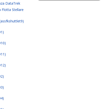
nza DataTrek
 Flotta Stellare
 (assfkshuttlet9)
91)
910)
911)
912)
92)
93)
94)