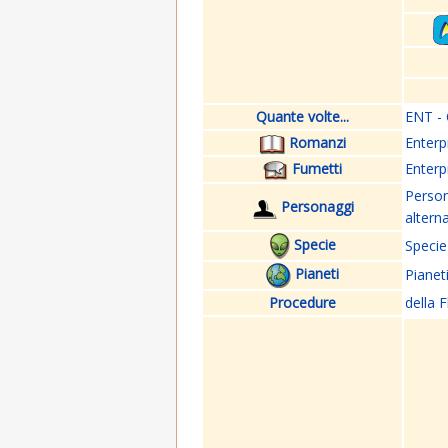
Quante volte...
ENT - 
Romanzi
Enterp
Fumetti
Enterp
Perso
Personaggi
altern
Specie
Specie
Pianeti
Pianet
Procedure
della F