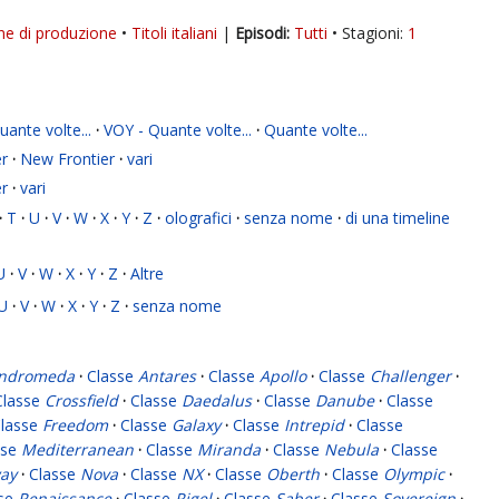
ne di produzione
Titoli italiani
|
Tutti
Stagioni:
1
ante volte...
·
VOY - Quante volte...
·
Quante volte...
r
·
New Frontier
·
vari
r
·
vari
·
T
·
U
·
V
·
W
·
X
·
Y
·
Z
·
olografici
·
senza nome
·
di una timeline
U
·
V
·
W
·
X
·
Y
·
Z
·
Altre
U
·
V
·
W
·
X
·
Y
·
Z
·
senza nome
ndromeda
·
Classe
Antares
·
Classe
Apollo
·
Classe
Challenger
·
Classe
Crossfield
·
Classe
Daedalus
·
Classe
Danube
·
Classe
lasse
Freedom
·
Classe
Galaxy
·
Classe
Intrepid
·
Classe
sse
Mediterranean
·
Classe
Miranda
·
Classe
Nebula
·
Classe
ay
·
Classe
Nova
·
Classe
NX
·
Classe
Oberth
·
Classe
Olympic
·
sse
Renaissance
·
Classe
Rigel
·
Classe
Saber
·
Classe
Sovereign
·