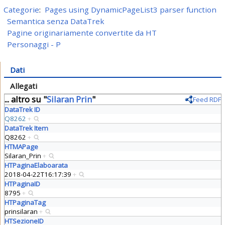
Categorie
:
Pages using DynamicPageList3 parser function
Semantica senza DataTrek
Pagine originariamente convertite da HT
Personaggi - P
Dati
Allegati
... altro su "
Silaran Prin
"
Feed RDF
DataTrek ID
Q8262
+
DataTrek Item
Q8262
+
HTMAPage
Silaran_Prin
+
HTPaginaElaboarata
2018-04-22T16:17:39
+
HTPaginaID
8795
+
HTPaginaTag
prinsilaran
+
HTSezioneID