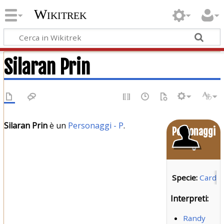
Wikitrek
Silaran Prin
Silaran Prin
è un
Personaggi - P
.
Personaggi
o
Specie:
Cardas
Interpreti:
Randy