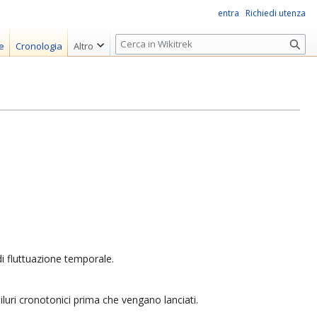
entra
Richiedi utenza
R
e
Cronologia
Altro
i
c
e
r
c
a
i fluttuazione temporale.
uri cronotonici prima che vengano lanciati.