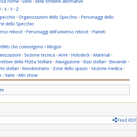
enza nome
·
varie
·
delle timeline alternative
W
·
X
·
Y
·
Z
 Specchio
·
Organizzazioni dello Specchio
·
Personaggi dello
ne dello Specchio
verso reboot
·
Personaggi dell'universo reboot
·
Pianeti
flitti che coinvolgono i Klingon
anizzazioni
·
Sezione tecnica
·
Armi
·
Holodeck
·
Materiali
·
rettive della Flotta Stellare
·
Navigazione
·
Basi stellari
·
Bevande
·
mi stellari
·
Xenobestiario
·
Zone dello spazio
·
Sezione medica
·
k
·
Varie
·
Altri show
mi
Feed RDF