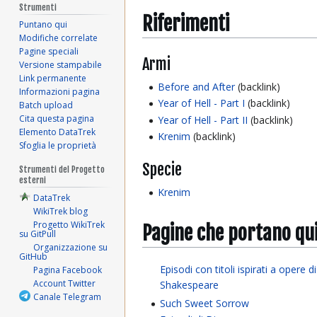
Strumenti
Riferimenti
Puntano qui
Modifiche correlate
Pagine speciali
Armi
Versione stampabile
Link permanente
Before and After
(backlink)
Informazioni pagina
Year of Hell - Part I
(backlink)
Batch upload
Cita questa pagina
Year of Hell - Part II
(backlink)
Elemento DataTrek
Krenim
(backlink)
Sfoglia le proprietà
Specie
Strumenti del Progetto
esterni
Krenim
DataTrek
WikiTrek blog
Progetto WikiTrek
Pagine che portano qu
su GitPull
Organizzazione su
GitHub
Episodi con titoli ispirati a opere di
Pagina Facebook
Account Twitter
Shakespeare
Canale Telegram
Such Sweet Sorrow