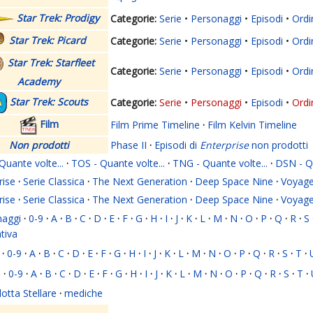
Star Trek: Prodigy
Serie
Personaggi
Episodi
Ordi
Star Trek: Picard
Serie
Personaggi
Episodi
Ordi
Star Trek: Starfleet
Serie
Personaggi
Episodi
Ordi
Academy
Star Trek: Scouts
Serie
Personaggi
Episodi
Ordi
Film
Film Prime Timeline
·
Film Kelvin Timeline
Non prodotti
Phase II
·
Episodi di
Enterprise
non prodotti
Quante volte...
·
TOS - Quante volte...
·
TNG - Quante volte...
·
DSN - Qu
rise
·
Serie Classica
·
The Next Generation
·
Deep Space Nine
·
Voyage
rise
·
Serie Classica
·
The Next Generation
·
Deep Space Nine
·
Voyage
naggi
·
0-9
·
A
·
B
·
C
·
D
·
E
·
F
·
G
·
H
·
I
·
J
·
K
·
L
·
M
·
N
·
O
·
P
·
Q
·
R
·
S
ativa
·
0-9
·
A
·
B
·
C
·
D
·
E
·
F
·
G
·
H
·
I
·
J
·
K
·
L
·
M
·
N
·
O
·
P
·
Q
·
R
·
S
·
T
·
i
·
0-9
·
A
·
B
·
C
·
D
·
E
·
F
·
G
·
H
·
I
·
J
·
K
·
L
·
M
·
N
·
O
·
P
·
Q
·
R
·
S
·
T
·
lotta Stellare
·
mediche