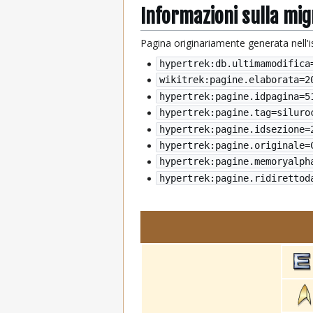
Informazioni sulla mi
Pagina originariamente generata nell'
hypertrek:db.ultimamodifica
wikitrek:pagine.elaborata=
2
hypertrek:pagine.idpagina=5
hypertrek:pagine.tag=siluro
hypertrek:pagine.idsezione=
hypertrek:pagine.originale=
hypertrek:pagine.memoryalph
hypertrek:pagine.ridirettod