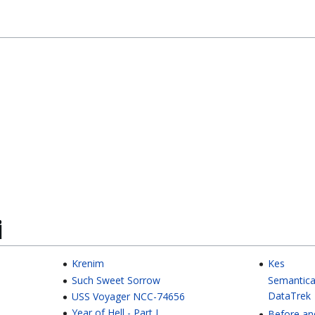
i
Krenim
Kes
Such Sweet Sorrow
Semantica
DataTrek
USS Voyager NCC-74656
Year of Hell - Part I
Before an