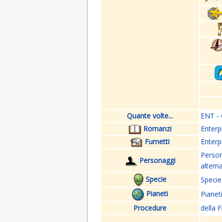
Quante volte...
ENT - 
Romanzi
Enterp
Fumetti
Enterp
Perso
Personaggi
altern
Specie
Specie
Pianeti
Pianet
Procedure
della F