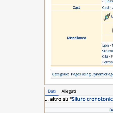
- Clas
Cast
Cast
·
U
Miscellanea
Libri
·
Strume
Cibi
·
F
Farmac
Categorie
:
Pages using DynamicPageL
Dati
Allegati
... altro su "
Siluro cronotoni
Da