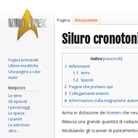
Pagina
Discussione
Siluro cronoton
Vai
Vai
Indice
Pagina principale
alla
alla
Ultime modifiche
1
Riferimenti
navigazione
ricerca
Una pagina a caso
1.1
Armi
Aiuto
1.2
Specie
2
Pagine che portano qui
Navigatore
3
Collegamenti esterni
Le serie
4
Informazioni sulla migrazione auto
Gli episodi
I personaggi
Arma in dotazione dei
Krenim
che ries
Le specie
I pianeti
Rilascia una grande quantità di radiaz
Le astronavi
Modulando gli scanner di puntamento s
altro…