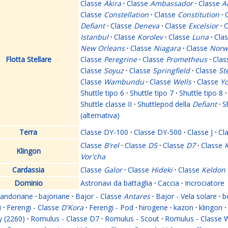
Classe
Akira
·
Classe
Ambassador
·
Classe
A
Classe
Constellation
·
Classe
Constitution
·
Defiant
·
Classe
Deneva
·
Classe
Excelsior
·
C
Istanbul
·
Classe
Korolev
·
Classe
Luna
·
Cla
New Orleans
·
Classe
Niagara
·
Classe
Norw
Flotta Stellare
Classe
Peregrine
·
Classe
Prometheus
·
Cla
Classe
Soyuz
·
Classe
Springfield
·
Classe
St
Classe
Wambundu
·
Classe
Wells
·
Classe
Yo
Shuttle tipo 6
·
Shuttle tipo 7
·
Shuttle tipo 8
·
Shuttle classe II
·
Shuttlepod della
Defiant
·
S
(alternativa)
Terra
Classe DY-100
·
Classe DY-500
·
Classe J
·
Cl
Classe
B'rel
·
Classe
D5
·
Classe
D7
·
Classe
K
Klingon
Vor'cha
Cardassia
Classe
Galor
·
Classe
Hideki
·
Classe
Keldon
Dominio
Astronavi da battaglia
·
Caccia
·
Incrociatore
andoriane
·
bajoriane
·
Bajor - Classe
Antares
·
Bajor - Vela solare
·
b
i
·
Ferengi - Classe
D'Kora
·
Ferengi - Pod
·
hirogene
·
kazon
·
klingon
·
y (2260)
·
Romulus - Classe D7
·
Romulus - Scout
·
Romulus - Classe 