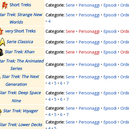
Short Treks
Serie
Personaggi
Episodi
Ordi
tar Trek: Strange New
Serie
Personaggi
Episodi
Ordi
4
Worlds
very
Short Treks
Serie
Personaggi
Episodi
Ordi
Serie Classica
Serie
Personaggi
Episodi
Ordi
Star Trek: Khan
Serie
Personaggi
Episodi
Ordi
tar Trek: The Animated
Serie
Personaggi
Episodi
Ordi
Series
Star Trek: The Next
Serie
Personaggi
Episodi
Ordi
4
5
6
7
Generation
Star Trek: Deep Space
Serie
Personaggi
Episodi
Ordi
4
5
6
7
Nine
Serie
Personaggi
Episodi
Ordi
Star Trek: Voyager
4
5
6
7
Serie
Personaggi
Episodi
Ordi
Star Trek: Lower Decks
4
5