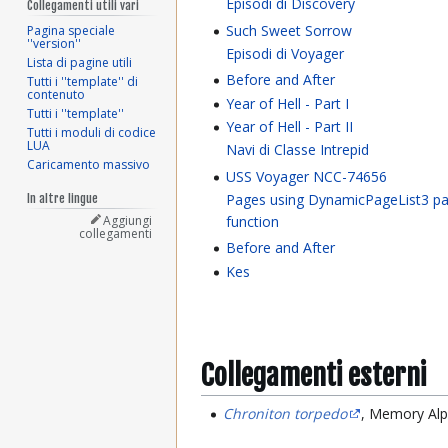
Episodi di Discovery
Collegamenti utili vari
Such Sweet Sorrow
Pagina speciale
''version''
Episodi di Voyager
Lista di pagine utili
Before and After
Tutti i ''template'' di
contenuto
Year of Hell - Part I
Tutti i ''template''
Year of Hell - Part II
Tutti i moduli di codice
LUA
Navi di Classe Intrepid
Caricamento massivo
USS Voyager NCC-74656
Pages using DynamicPageList3 pa
In altre lingue
Aggiungi
function
collegamenti
Before and After
Kes
Collegamenti esterni
Chroniton torpedo
, Memory Al