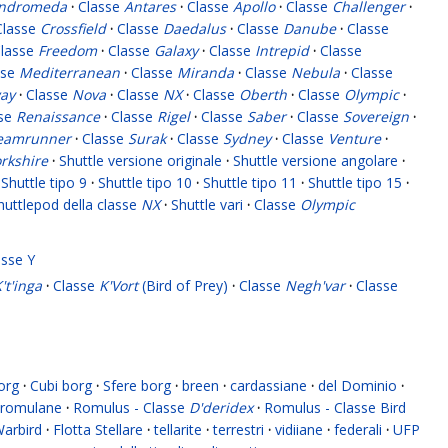
ndromeda
·
Classe
Antares
·
Classe
Apollo
·
Classe
Challenger
·
Classe
Crossfield
·
Classe
Daedalus
·
Classe
Danube
·
Classe
lasse
Freedom
·
Classe
Galaxy
·
Classe
Intrepid
·
Classe
sse
Mediterranean
·
Classe
Miranda
·
Classe
Nebula
·
Classe
ay
·
Classe
Nova
·
Classe
NX
·
Classe
Oberth
·
Classe
Olympic
·
sse
Renaissance
·
Classe
Rigel
·
Classe
Saber
·
Classe
Sovereign
·
eamrunner
·
Classe
Surak
·
Classe
Sydney
·
Classe
Venture
·
rkshire
·
Shuttle versione originale
·
Shuttle versione angolare
·
Shuttle tipo 9
·
Shuttle tipo 10
·
Shuttle tipo 11
·
Shuttle tipo 15
·
huttlepod della classe
NX
·
Shuttle vari
·
Classe
Olympic
asse Y
't'inga
·
Classe
K'Vort
(Bird of Prey)
·
Classe
Negh'var
·
Classe
org
·
Cubi borg
·
Sfere borg
·
breen
·
cardassiane
·
del Dominio
·
romulane
·
Romulus - Classe
D'deridex
·
Romulus - Classe Bird
Warbird
·
Flotta Stellare
·
tellarite
·
terrestri
·
vidiiane
·
federali
·
UFP