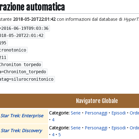
grazione automatica
istante
2018-05-20T22:01:42
con informazioni dal database di
HyperT
=
2016-06-19T09:03:36
018-05-20T22:01:42
195
cronotonico
211
Chroniton torpedo
a=Chroniton_torpedo
atag=silurocronitonico
Navigatore Globale
Serie
Personaggi
Episodi
Ordi
Star Trek: Enterprise
4
Serie
Personaggi
Episodi
Ordi
Star Trek: Discovery
4
5