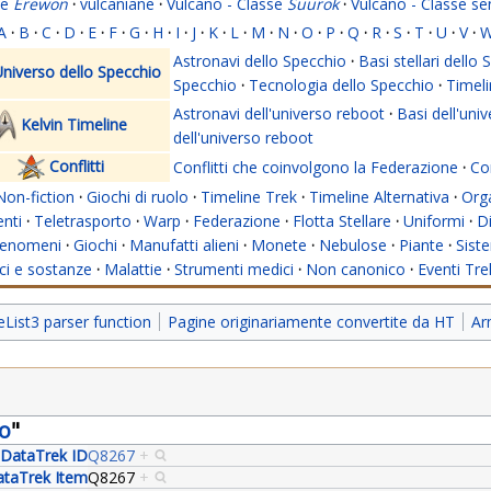
se
Erewon
·
vulcaniane
·
Vulcano - Classe
Suurok
·
Vulcano - Classe s
A
·
B
·
C
·
D
·
E
·
F
·
G
·
H
·
I
·
J
·
K
·
L
·
M
·
N
·
O
·
P
·
Q
·
R
·
S
·
T
·
U
·
V
·
Astronavi dello Specchio
·
Basi stellari dello
niverso dello Specchio
Specchio
·
Tecnologia dello Specchio
·
Timeli
Astronavi dell'universo reboot
·
Basi dell'uni
Kelvin Timeline
dell'universo reboot
Conflitti
Conflitti che coinvolgono la Federazione
·
Con
Non-fiction
·
Giochi di ruolo
·
Timeline Trek
·
Timeline Alternativa
·
Org
nti
·
Teletrasporto
·
Warp
·
Federazione
·
Flotta Stellare
·
Uniformi
·
Di
enomeni
·
Giochi
·
Manufatti alieni
·
Monete
·
Nebulose
·
Piante
·
Siste
i e sostanze
·
Malattie
·
Strumenti medici
·
Non canonico
·
Eventi Tre
ist3 parser function
Pagine originariamente convertite da HT
Ar
co
"
DataTrek ID
Q8267
+
taTrek Item
Q8267
+