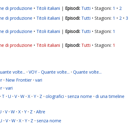
ne di produzione
Titoli italiani
|
Tutti
Stagioni:
1
2
ne di produzione
Titoli italiani
|
Tutti
Stagioni:
1
2
3
ne di produzione
Titoli italiani
|
Tutti
Stagioni:
1
ne di produzione
Titoli italiani
|
Tutti
Stagioni:
1
ante volte...
·
VOY - Quante volte...
·
Quante volte...
r
·
New Frontier
·
vari
r
·
vari
·
T
·
U
·
V
·
W
·
X
·
Y
·
Z
·
olografici
·
senza nome
·
di una timeline
U
·
V
·
W
·
X
·
Y
·
Z
·
Altre
U
·
V
·
W
·
X
·
Y
·
Z
·
senza nome