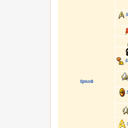
S
S
Episodi