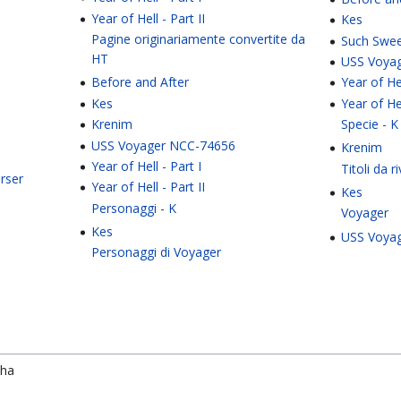
Year of Hell - Part II
Kes
Pagine originariamente convertite da
Such Swe
HT
USS Voya
Before and After
Year of Hel
Kes
Year of Hel
Krenim
Specie - K
USS Voyager NCC-74656
Krenim
Year of Hell - Part I
Titoli da r
rser
Year of Hell - Part II
Kes
Personaggi - K
Voyager
Kes
USS Voya
Personaggi di Voyager
pha