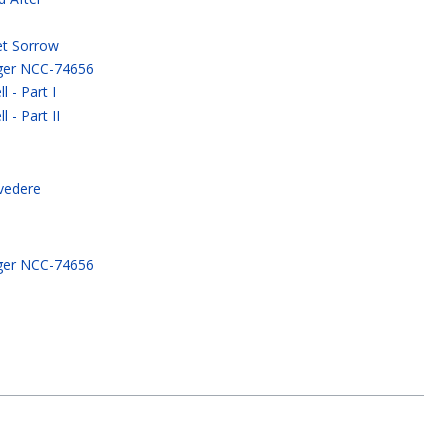
et Sorrow
ger NCC-74656
l - Part I
l - Part II
ivedere
ger NCC-74656