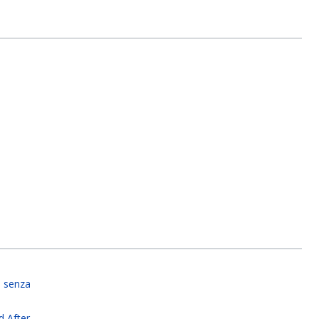
 senza
d After