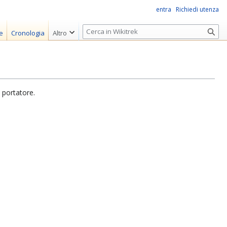
entra
Richiedi utenza
R
e
Cronologia
Altro
i
c
e
r
c
 portatore.
a