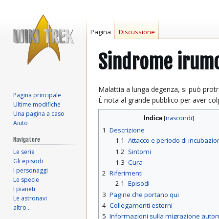
Pagina
Discussione
Sindrome irum
Vai
Vai
Malattia a lunga degenza, si può protr
Pagina principale
alla
alla
È nota al grande pubblico per aver col
Ultime modifiche
navigazione
ricerca
Una pagina a caso
Indice
Aiuto
1
Descrizione
Navigatore
1.1
Attacco e periodo di incubazio
1.2
Sintomi
Le serie
Gli episodi
1.3
Cura
I personaggi
2
Riferimenti
Le specie
2.1
Episodi
I pianeti
3
Pagine che portano qui
Le astronavi
4
Collegamenti esterni
altro…
5
Informazioni sulla migrazione auto