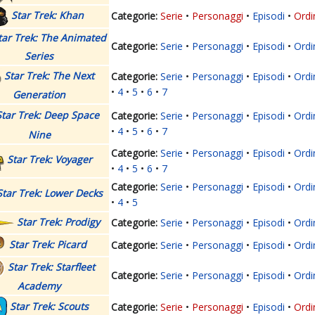
Star Trek: Khan
Serie
Personaggi
Episodi
Ordi
tar Trek: The Animated
Serie
Personaggi
Episodi
Ordi
Series
Star Trek: The Next
Serie
Personaggi
Episodi
Ordi
4
5
6
7
Generation
Star Trek: Deep Space
Serie
Personaggi
Episodi
Ordi
4
5
6
7
Nine
Serie
Personaggi
Episodi
Ordi
Star Trek: Voyager
4
5
6
7
Serie
Personaggi
Episodi
Ordi
Star Trek: Lower Decks
4
5
Star Trek: Prodigy
Serie
Personaggi
Episodi
Ordi
Star Trek: Picard
Serie
Personaggi
Episodi
Ordi
Star Trek: Starfleet
Serie
Personaggi
Episodi
Ordi
Academy
Star Trek: Scouts
Serie
Personaggi
Episodi
Ordi