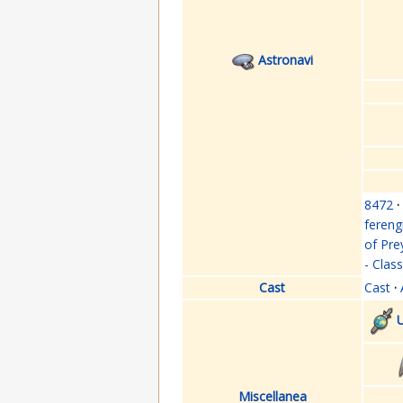
Astronavi
8472
·
fereng
of Pre
- Clas
Cast
Cast
·
U
Miscellanea