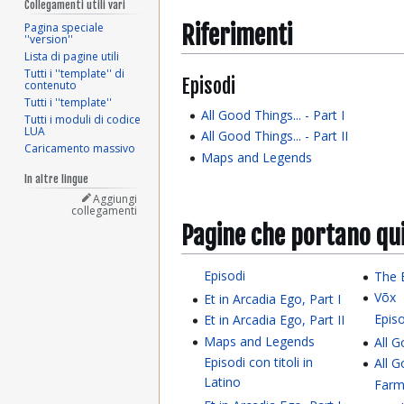
Collegamenti utili vari
Riferimenti
Pagina speciale
''version''
Lista di pagine utili
Tutti i ''template'' di
Episodi
contenuto
Tutti i ''template''
All Good Things... - Part I
Tutti i moduli di codice
LUA
All Good Things... - Part II
Caricamento massivo
Maps and Legends
In altre lingue
Aggiungi
collegamenti
Pagine che portano qu
Episodi
The 
Võx
Et in Arcadia Ego, Part I
Epis
Et in Arcadia Ego, Part II
Maps and Legends
All G
Episodi con titoli in
All G
Latino
Farm