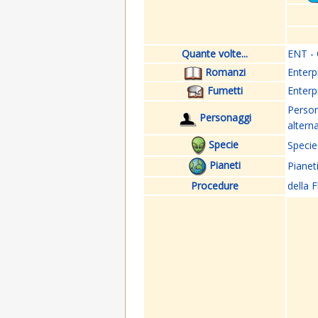
Quante volte...
ENT - 
Romanzi
Enterp
Fumetti
Enterp
Perso
Personaggi
altern
Specie
Specie
Pianeti
Pianet
Procedure
della F