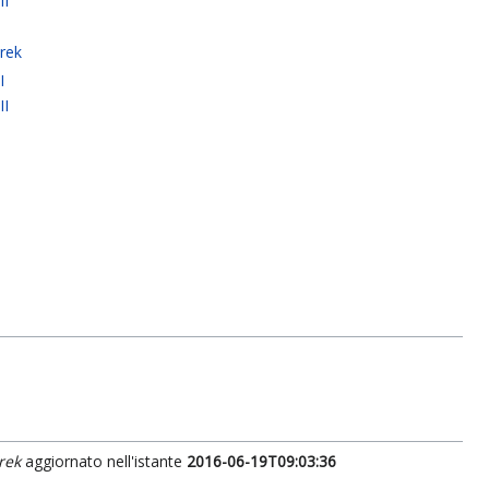
II
rek
I
II
I
rek
aggiornato nell'istante
2016-06-19T09:03:36