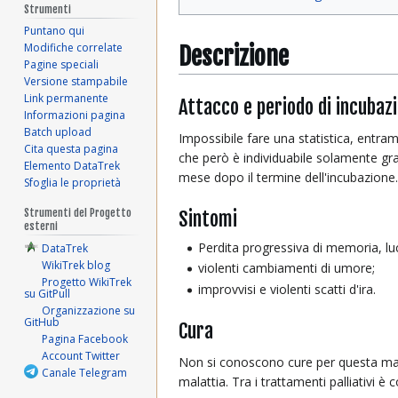
Strumenti
Puntano qui
Modifiche correlate
Descrizione
Pagine speciali
Versione stampabile
Link permanente
Attacco e periodo di incubaz
Informazioni pagina
Batch upload
Impossibile fare una statistica, entramb
Cita questa pagina
che però è individuabile solamente gra
Elemento DataTrek
mese dopo il termine dell'incubazione.
Sfoglia le proprietà
Sintomi
Strumenti del Progetto
esterni
Perdita progressiva di memoria, lu
DataTrek
WikiTrek blog
violenti cambiamenti di umore;
Progetto WikiTrek
improvvisi e violenti scatti d'ira.
su GitPull
Organizzazione su
GitHub
Cura
Pagina Facebook
Account Twitter
Non si conoscono cure per questa malatt
Canale Telegram
malattia. Tra i trattamenti palliativi 