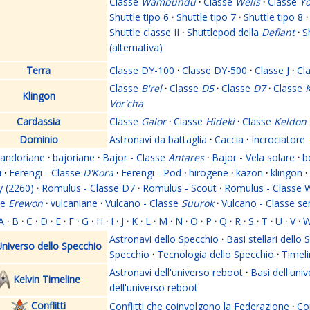
Classe
Wambundu
·
Classe
Wells
·
Classe
Yo
Shuttle tipo 6
·
Shuttle tipo 7
·
Shuttle tipo 8
·
Shuttle classe II
·
Shuttlepod della
Defiant
·
S
(alternativa)
Terra
Classe DY-100
·
Classe DY-500
·
Classe J
·
Cl
Classe
B'rel
·
Classe
D5
·
Classe
D7
·
Classe
K
Klingon
Vor'cha
Cardassia
Classe
Galor
·
Classe
Hideki
·
Classe
Keldon
Dominio
Astronavi da battaglia
·
Caccia
·
Incrociatore
andoriane
·
bajoriane
·
Bajor - Classe
Antares
·
Bajor - Vela solare
·
b
i
·
Ferengi - Classe
D'Kora
·
Ferengi - Pod
·
hirogene
·
kazon
·
klingon
·
y (2260)
·
Romulus - Classe D7
·
Romulus - Scout
·
Romulus - Classe 
se
Erewon
·
vulcaniane
·
Vulcano - Classe
Suurok
·
Vulcano - Classe s
A
·
B
·
C
·
D
·
E
·
F
·
G
·
H
·
I
·
J
·
K
·
L
·
M
·
N
·
O
·
P
·
Q
·
R
·
S
·
T
·
U
·
V
·
Astronavi dello Specchio
·
Basi stellari dello
niverso dello Specchio
Specchio
·
Tecnologia dello Specchio
·
Timeli
Astronavi dell'universo reboot
·
Basi dell'uni
Kelvin Timeline
dell'universo reboot
Conflitti
Conflitti che coinvolgono la Federazione
·
Con