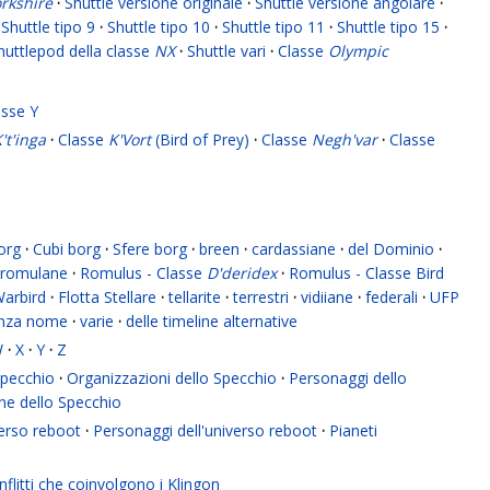
rkshire
·
Shuttle versione originale
·
Shuttle versione angolare
·
Shuttle tipo 9
·
Shuttle tipo 10
·
Shuttle tipo 11
·
Shuttle tipo 15
·
huttlepod della classe
NX
·
Shuttle vari
·
Classe
Olympic
asse Y
't'inga
·
Classe
K'Vort
(Bird of Prey)
·
Classe
Negh'var
·
Classe
org
·
Cubi borg
·
Sfere borg
·
breen
·
cardassiane
·
del Dominio
·
romulane
·
Romulus - Classe
D'deridex
·
Romulus - Classe Bird
Warbird
·
Flotta Stellare
·
tellarite
·
terrestri
·
vidiiane
·
federali
·
UFP
enza nome
·
varie
·
delle timeline alternative
W
·
X
·
Y
·
Z
 Specchio
·
Organizzazioni dello Specchio
·
Personaggi dello
ne dello Specchio
verso reboot
·
Personaggi dell'universo reboot
·
Pianeti
flitti che coinvolgono i Klingon