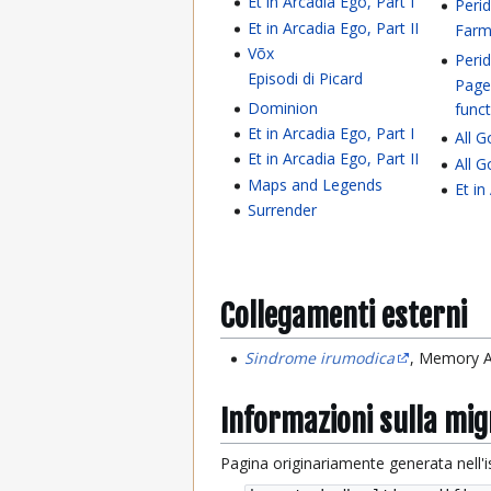
Et in Arcadia Ego, Part I
Peri
Et in Arcadia Ego, Part II
Farm
Võx
Peri
Episodi di Picard
Page
Dominion
func
Et in Arcadia Ego, Part I
All G
Et in Arcadia Ego, Part II
All G
Maps and Legends
Et in
Surrender
Collegamenti esterni
Sindrome irumodica
, Memory Al
Informazioni sulla mi
Pagina originariamente generata nell'