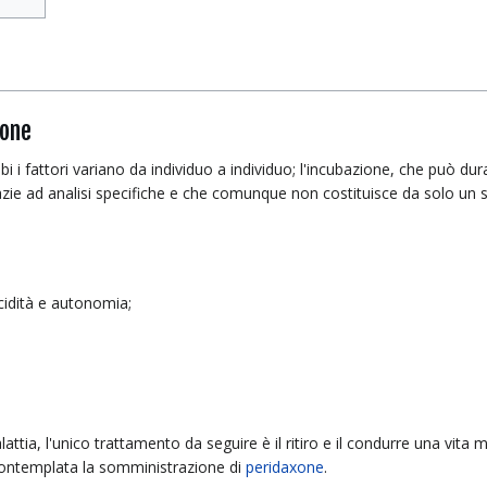
ione
i i fattori variano da individuo a individuo; l'incubazione, che può dura
zie ad analisi specifiche e che comunque non costituisce da solo un s
cidità e autonomia;
ia, l'unico trattamento da seguire è il ritiro e il condurre una vita m
è contemplata la somministrazione di
peridaxone
.