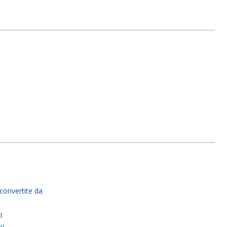
I
convertite da
I