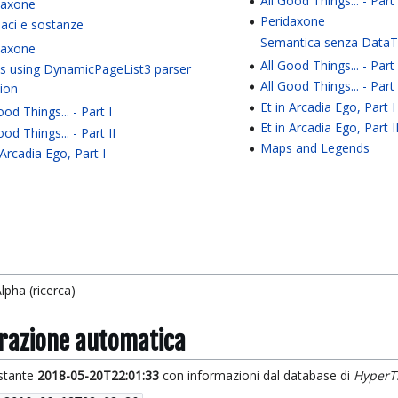
All Good Things... - Part 
daxone
Peridaxone
aci e sostanze
Semantica senza DataT
daxone
All Good Things... - Part 
s using DynamicPageList3 parser
All Good Things... - Part 
tion
Et in Arcadia Ego, Part I
ood Things... - Part I
Et in Arcadia Ego, Part I
ood Things... - Part II
Maps and Legends
 Arcadia Ego, Part I
pha (ricerca)
grazione automatica
istante
2018-05-20T22:01:33
con informazioni dal database di
HyperT