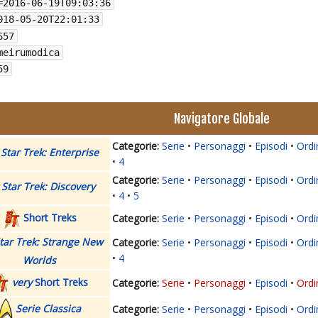
=
2016-06-19T09:03:36
018-05-20T22:01:33
657
meirumodica
59
Navigatore Globale
Serie
Personaggi
Episodi
Ordi
Star Trek: Enterprise
4
Serie
Personaggi
Episodi
Ordi
Star Trek: Discovery
4
5
Short Treks
Serie
Personaggi
Episodi
Ordi
tar Trek: Strange New
Serie
Personaggi
Episodi
Ordi
4
Worlds
very
Short Treks
Serie
Personaggi
Episodi
Ordi
Serie Classica
Serie
Personaggi
Episodi
Ordi