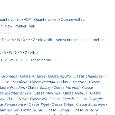
ante volte...
·
VOY - Quante volte...
·
Quante volte...
r
·
New Frontier
·
vari
r
·
vari
·
T
·
U
·
V
·
W
·
X
·
Y
·
Z
·
olografici
·
senza nome
·
di una timeline
U
·
V
·
W
·
X
·
Y
·
Z
·
Altre
U
·
V
·
W
·
X
·
Y
·
Z
·
senza nome
ndromeda
·
Classe
Antares
·
Classe
Apollo
·
Classe
Challenger
·
Classe
Crossfield
·
Classe
Daedalus
·
Classe
Danube
·
Classe
lasse
Freedom
·
Classe
Galaxy
·
Classe
Intrepid
·
Classe
sse
Mediterranean
·
Classe
Miranda
·
Classe
Nebula
·
Classe
ay
·
Classe
Nova
·
Classe
NX
·
Classe
Oberth
·
Classe
Olympic
·
sse
Renaissance
·
Classe
Rigel
·
Classe
Saber
·
Classe
Sovereign
·
eamrunner
·
Classe
Surak
·
Classe
Sydney
·
Classe
Venture
·