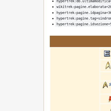
hypertrek:db.ultimamodifica
wikitrek:pagine.elaborata=
2
hypertrek:pagine.idpagina=3
hypertrek:pagine.tag=sindro
hypertrek:pagine.idsezione=
S