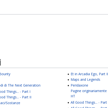
i
Bounty
Et in Arcadia Ego, Part I
Maps and Legends
odi di The Next Generation
Peridaxone
Pagine originariamente 
ood Things... - Part I
HT
ood Things... - Part II
All Good Things... - Part 
aci/Sostanze