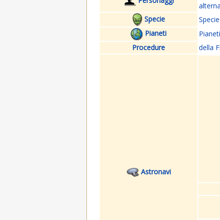
Personaggi
altern
Specie
Specie
Pianeti
Pianet
Procedure
della F
Astronavi