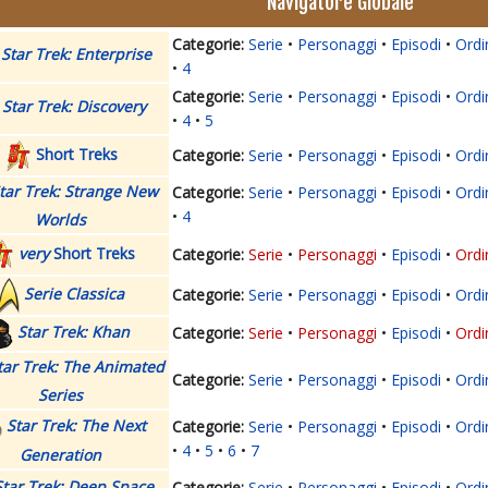
Navigatore Globale
Serie
Personaggi
Episodi
Ordi
Star Trek: Enterprise
4
Serie
Personaggi
Episodi
Ordi
Star Trek: Discovery
4
5
Short Treks
Serie
Personaggi
Episodi
Ordi
tar Trek: Strange New
Serie
Personaggi
Episodi
Ordi
4
Worlds
very
Short Treks
Serie
Personaggi
Episodi
Ordi
Serie Classica
Serie
Personaggi
Episodi
Ordi
Star Trek: Khan
Serie
Personaggi
Episodi
Ordi
tar Trek: The Animated
Serie
Personaggi
Episodi
Ordi
Series
Star Trek: The Next
Serie
Personaggi
Episodi
Ordi
4
5
6
7
Generation
Star Trek: Deep Space
Serie
Personaggi
Episodi
Ordi