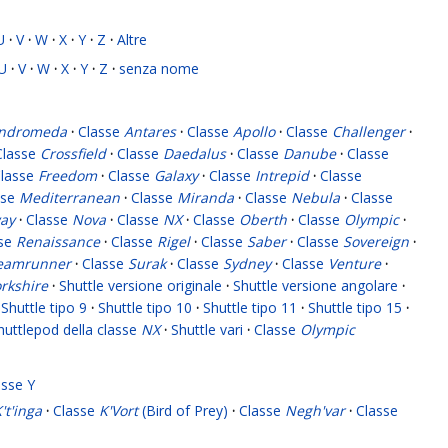
U
·
V
·
W
·
X
·
Y
·
Z
·
Altre
U
·
V
·
W
·
X
·
Y
·
Z
·
senza nome
ndromeda
·
Classe
Antares
·
Classe
Apollo
·
Classe
Challenger
·
Classe
Crossfield
·
Classe
Daedalus
·
Classe
Danube
·
Classe
lasse
Freedom
·
Classe
Galaxy
·
Classe
Intrepid
·
Classe
sse
Mediterranean
·
Classe
Miranda
·
Classe
Nebula
·
Classe
ay
·
Classe
Nova
·
Classe
NX
·
Classe
Oberth
·
Classe
Olympic
·
sse
Renaissance
·
Classe
Rigel
·
Classe
Saber
·
Classe
Sovereign
·
eamrunner
·
Classe
Surak
·
Classe
Sydney
·
Classe
Venture
·
rkshire
·
Shuttle versione originale
·
Shuttle versione angolare
·
Shuttle tipo 9
·
Shuttle tipo 10
·
Shuttle tipo 11
·
Shuttle tipo 15
·
huttlepod della classe
NX
·
Shuttle vari
·
Classe
Olympic
asse Y
't'inga
·
Classe
K'Vort
(Bird of Prey)
·
Classe
Negh'var
·
Classe