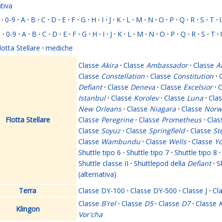
ativa
·
0-9
·
A
·
B
·
C
·
D
·
E
·
F
·
G
·
H
·
I
·
J
·
K
·
L
·
M
·
N
·
O
·
P
·
Q
·
R
·
S
·
T
·
i
·
0-9
·
A
·
B
·
C
·
D
·
E
·
F
·
G
·
H
·
I
·
J
·
K
·
L
·
M
·
N
·
O
·
P
·
Q
·
R
·
S
·
T
·
lotta Stellare
·
mediche
Classe
Akira
·
Classe
Ambassador
·
Classe
A
Classe
Constellation
·
Classe
Constitution
·
Defiant
·
Classe
Deneva
·
Classe
Excelsior
·
C
Istanbul
·
Classe
Korolev
·
Classe
Luna
·
Cla
New Orleans
·
Classe
Niagara
·
Classe
Norw
Flotta Stellare
Classe
Peregrine
·
Classe
Prometheus
·
Cla
Classe
Soyuz
·
Classe
Springfield
·
Classe
St
Classe
Wambundu
·
Classe
Wells
·
Classe
Yo
Shuttle tipo 6
·
Shuttle tipo 7
·
Shuttle tipo 8
·
Shuttle classe II
·
Shuttlepod della
Defiant
·
S
(alternativa)
Terra
Classe DY-100
·
Classe DY-500
·
Classe J
·
Cl
Classe
B'rel
·
Classe
D5
·
Classe
D7
·
Classe
K
Klingon
Vor'cha