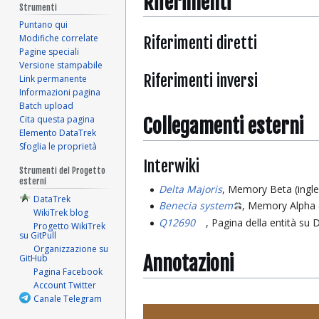
Riferimenti
Strumenti
Puntano qui
Modifiche correlate
Riferimenti diretti
Pagine speciali
Versione stampabile
Riferimenti inversi
Link permanente
Informazioni pagina
Batch upload
Cita questa pagina
Collegamenti esterni
Elemento DataTrek
Sfoglia le proprietà
Interwiki
Strumenti del Progetto
esterni
Delta Majoris
, Memory Beta (ingl
DataTrek
Benecia system
, Memory Alpha (
WikiTrek blog
Q12690
, Pagina della entità su
Progetto WikiTrek
su GitPull
Organizzazione su
Annotazioni
GitHub
Pagina Facebook
Account Twitter
Canale Telegram