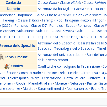
Cardassia
Classe
Galor
·
Classe
Hideki
·
Classe
Keldon
Dominio
Astronavi da battaglia
·
Caccia
·
Incrociatore
andoriane
·
bajoriane
·
Bajor - Classe
Antares
·
Bajor - Vela solare
·
b
i
·
Ferengi - Classe
D'Kora
·
Ferengi - Pod
·
hirogene
·
kazon
·
klingon
·
y (2260)
·
Romulus - Classe D7
·
Romulus - Scout
·
Romulus - Classe 
se
Erewon
·
vulcaniane
·
Vulcano - Classe
Suurok
·
Vulcano - Classe s
A
·
B
·
C
·
D
·
E
·
F
·
G
·
H
·
I
·
J
·
K
·
L
·
M
·
N
·
O
·
P
·
Q
·
R
·
S
·
T
·
U
·
V
·
Astronavi dello Specchio
·
Basi stellari dello
niverso dello Specchio
Specchio
·
Tecnologia dello Specchio
·
Timeli
Astronavi dell'universo reboot
·
Basi dell'uni
Kelvin Timeline
dell'universo reboot
Conflitti
Conflitti che coinvolgono la Federazione
·
Con
Non-fiction
·
Giochi di ruolo
·
Timeline Trek
·
Timeline Alternativa
·
Org
nti
·
Teletrasporto
·
Warp
·
Federazione
·
Flotta Stellare
·
Uniformi
·
Di
enomeni
·
Giochi
·
Manufatti alieni
·
Monete
·
Nebulose
·
Piante
·
Siste
i e sostanze
·
Malattie
·
Strumenti medici
·
Non canonico
·
Eventi Tre