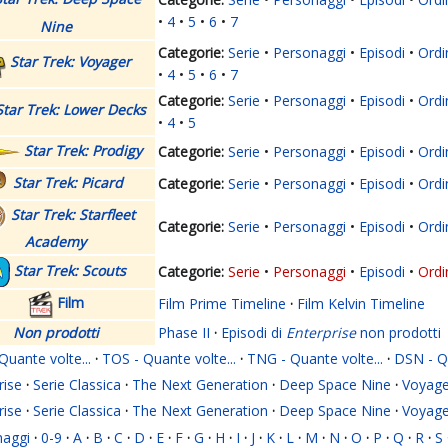
4
5
6
7
Nine
Serie
Personaggi
Episodi
Ordi
Star Trek: Voyager
4
5
6
7
Serie
Personaggi
Episodi
Ordi
Star Trek: Lower Decks
4
5
Star Trek: Prodigy
Serie
Personaggi
Episodi
Ordi
Star Trek: Picard
Serie
Personaggi
Episodi
Ordi
Star Trek: Starfleet
Serie
Personaggi
Episodi
Ordi
Academy
Star Trek: Scouts
Serie
Personaggi
Episodi
Ordi
Film
Film Prime Timeline
·
Film Kelvin Timeline
Non prodotti
Phase II
·
Episodi di
Enterprise
non prodotti
Quante volte...
·
TOS - Quante volte...
·
TNG - Quante volte...
·
DSN - Qu
rise
·
Serie Classica
·
The Next Generation
·
Deep Space Nine
·
Voyage
rise
·
Serie Classica
·
The Next Generation
·
Deep Space Nine
·
Voyage
naggi
·
0-9
·
A
·
B
·
C
·
D
·
E
·
F
·
G
·
H
·
I
·
J
·
K
·
L
·
M
·
N
·
O
·
P
·
Q
·
R
·
S