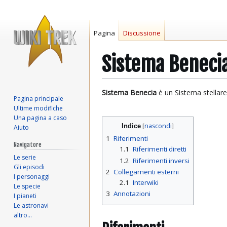
Pagina
Discussione
Sistema Beneci
Vai
Vai
Sistema Benecia
è un Sistema stellare
Pagina principale
alla
alla
Ultime modifiche
navigazione
ricerca
Una pagina a caso
Indice
Aiuto
1
Riferimenti
Navigatore
1.1
Riferimenti diretti
Le serie
1.2
Riferimenti inversi
Gli episodi
2
Collegamenti esterni
I personaggi
2.1
Interwiki
Le specie
3
Annotazioni
I pianeti
Le astronavi
altro…