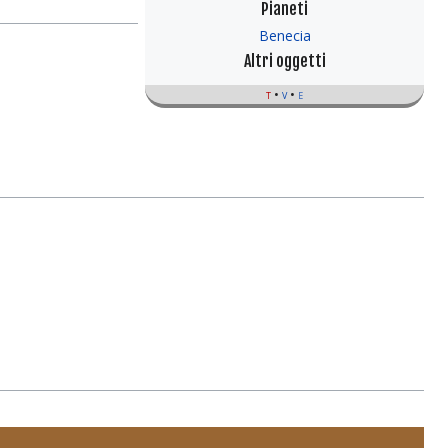
Pianeti
Benecia
Altri oggetti
t
v
e