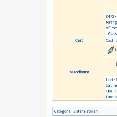
8472
·
fereng
of Pre
- Clas
Cast
Cast
·
U
Miscellanea
Libri
·
Strume
Cibi
·
F
Farmac
Categoria
:
Sistemi stellari