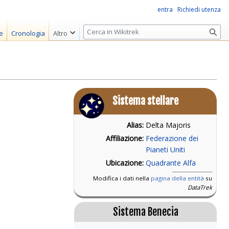
entra
Richiedi utenza
R
e
Cronologia
Altro
i
c
e
r
c
Sistema stellare
a
Alias:
Delta Majoris
Affiliazione:
Federazione dei
Pianeti Uniti
Ubicazione:
Quadrante Alfa
Modifica i dati nella
pagina della entità
su
DataTrek
Sistema Benecia