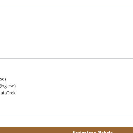
ese)
inglese)
 DataTrek