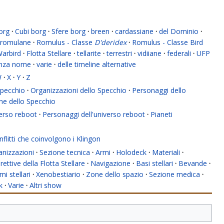
org
·
Cubi borg
·
Sfere borg
·
breen
·
cardassiane
·
del Dominio
·
romulane
·
Romulus - Classe
D'deridex
·
Romulus - Classe Bird
Warbird
·
Flotta Stellare
·
tellarite
·
terrestri
·
vidiiane
·
federali
·
UFP
enza nome
·
varie
·
delle timeline alternative
W
·
X
·
Y
·
Z
 Specchio
·
Organizzazioni dello Specchio
·
Personaggi dello
ne dello Specchio
verso reboot
·
Personaggi dell'universo reboot
·
Pianeti
flitti che coinvolgono i Klingon
anizzazioni
·
Sezione tecnica
·
Armi
·
Holodeck
·
Materiali
·
rettive della Flotta Stellare
·
Navigazione
·
Basi stellari
·
Bevande
·
mi stellari
·
Xenobestiario
·
Zone dello spazio
·
Sezione medica
·
k
·
Varie
·
Altri show