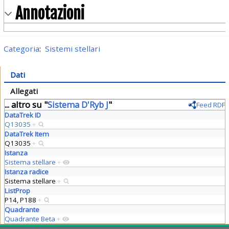
Annotazioni
Categoria
:
Sistemi stellari
Dati
Allegati
... altro su "
Sistema D'Ryb J
"
Feed RDF
DataTrek ID
Q13035
+
DataTrek Item
Q13035
+
Istanza
Sistema stellare
+
Istanza radice
Sistema stellare
+
ListProp
P14, P188
+
Quadrante
Quadrante Beta
+