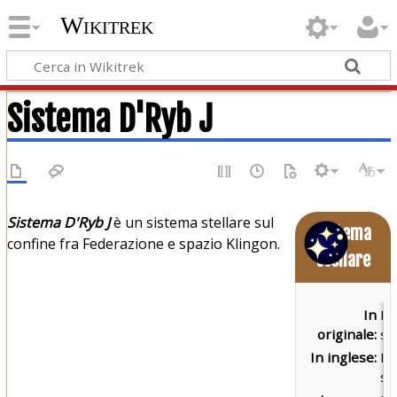
Wikitrek
Sistema D'Ryb J
Sistema D'Ryb J
è un sistema stellare sul
Sistema
confine fra Federazione e spazio Klingon.
stellare
In
D'
originale:
sy
In inglese:
D'
sy