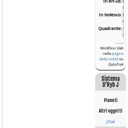
In en-us:
D'
sy
In tedesco:
D'
sy
Quadrante:
Qu
Be
Modifica i dati
nella
pagina
della entità
su
DataTrek
Sistema
D'Ryb J
Pianeti
Altri oggetti
J'Gal