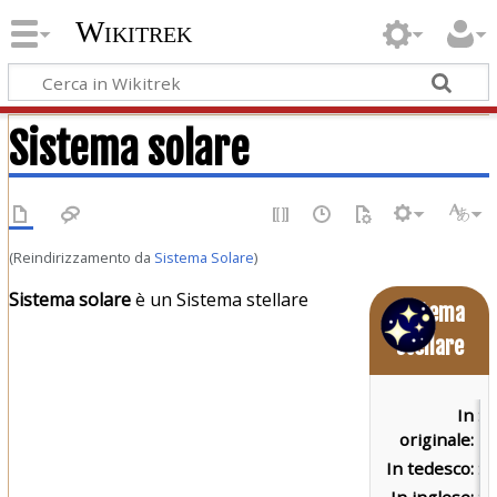
Wikitrek
Sistema solare
(Reindirizzamento da
Sistema Solare
)
Sistema solare
è un Sistema stellare
Sistema
stellare
In
So
originale:
In tedesco:
So