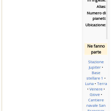
In inglese:
So
Alias:
Si
Numero di
8
pianeti:
Ubicazione:
Ne fanno
parte
Stazione
Jupiter
Base
stellare 1
Luna
Terra
Venere
Giove
Cantiere
navale San
Francisco