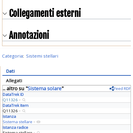
Collegamenti esterni
Annotazioni
Categoria
:
Sistemi stellari
Dati
Allegati
... altro su "
Sistema solare
"
Feed RDF
DataTrek ID
Q11326
+
DataTrek Item
Q11326
+
Istanza
Sistema stellare
+
Istanza radice
Sistema stellare
+