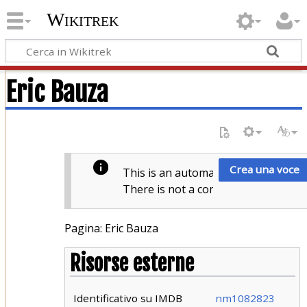
Wikitrek
Eric Bauza
Crea una voce
This is an automatic view based on
There is not a complete article yet,
Pagina: Eric Bauza
Risorse esterne
Identificativo su IMDB
nm1082823