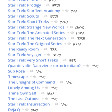
Star Trek: Prodigy
+
(PRO)
Star Trek: Starfleet Academy
+
(SA)
Star Trek: Scouts
+
(SCO)
Star Trek: Short Treks
+
(SHT)
Star Trek: Strange New Worlds
+
(SNW)
Star Trek: The Animated Series
+
(TAS)
Star Trek: The Next Generation
+
(TNG)
Star Trek: The Original Series
+
(CLA)
The Ready Room
+
(TRR)
Star Trek: Voyager
+
(VGR)
Star Trek: very Short Treks
+
(VST)
Quante volte Data viene cortocircuitato?
+
(dvc)
Sub Rosa
+
(dvc)
Timescape
+
(dvc)
The Ensigns of Command
+
(dvc)
Lonely Among Us
+
(dvc)
Thine Own Self
+
(dvc)
The Last Outpost
+
(dvc)
Star Trek: Insurrection
+
(dvc)
Déjà Q
+
(dvc)