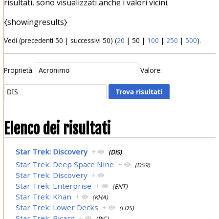
risultati, sono visualizzati anche i valori vicini.
⧼showingresults⧽
Vedi (
precedenti 50
|
successivi 50
) (
20
|
50
|
100
|
250
|
500
).
Proprietà:
Valore:
Elenco dei risultati
Star Trek: Discovery
+
(DIS)
Star Trek: Deep Space Nine
+
(DS9)
Star Trek: Discovery
+
Star Trek: Enterprise
+
(ENT)
Star Trek: Khan
+
(KHA)
Star Trek: Lower Decks
+
(LDS)
Star Trek: Picard
+
(PIC)