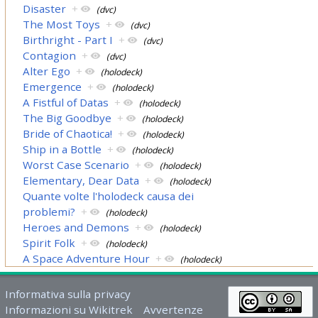
Disaster
+
(dvc)
The Most Toys
+
(dvc)
Birthright - Part I
+
(dvc)
Contagion
+
(dvc)
Alter Ego
+
(holodeck)
Emergence
+
(holodeck)
A Fistful of Datas
+
(holodeck)
The Big Goodbye
+
(holodeck)
Bride of Chaotica!
+
(holodeck)
Ship in a Bottle
+
(holodeck)
Worst Case Scenario
+
(holodeck)
Elementary, Dear Data
+
(holodeck)
Quante volte l'holodeck causa dei
problemi?
+
(holodeck)
Heroes and Demons
+
(holodeck)
Spirit Folk
+
(holodeck)
A Space Adventure Hour
+
(holodeck)
Informativa sulla privacy
Informazioni su Wikitrek
Avvertenze