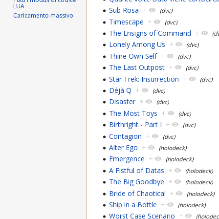
LUA
Sub Rosa
+
(dvc)
Caricamento massivo
Timescape
+
(dvc)
The Ensigns of Command
+
(d
Lonely Among Us
+
(dvc)
Thine Own Self
+
(dvc)
The Last Outpost
+
(dvc)
Star Trek: Insurrection
+
(dvc)
Déjà Q
+
(dvc)
Disaster
+
(dvc)
The Most Toys
+
(dvc)
Birthright - Part I
+
(dvc)
Contagion
+
(dvc)
Alter Ego
+
(holodeck)
Emergence
+
(holodeck)
A Fistful of Datas
+
(holodeck)
The Big Goodbye
+
(holodeck)
Bride of Chaotica!
+
(holodeck)
Ship in a Bottle
+
(holodeck)
Worst Case Scenario
+
(holodec