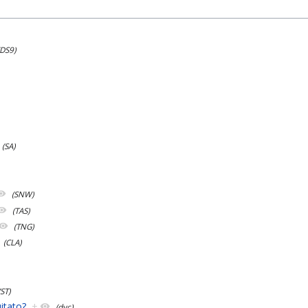
(DS9)
(SA)
(SNW)
(TAS)
(TNG)
(CLA)
VST)
itato?
+
(dvc)