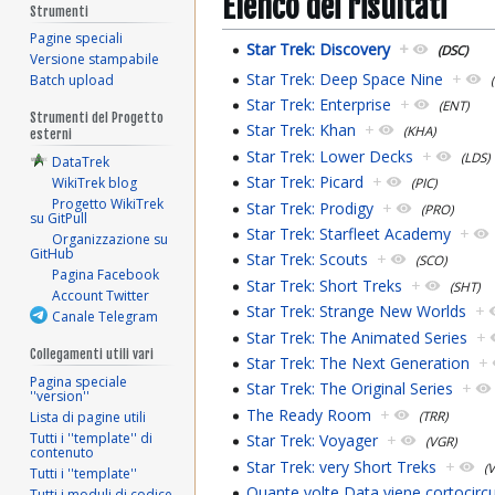
Elenco dei risultati
Strumenti
Pagine speciali
Star Trek: Discovery
+
(DSC)
Versione stampabile
Star Trek: Deep Space Nine
+
Batch upload
Star Trek: Enterprise
+
(ENT)
Strumenti del Progetto
Star Trek: Khan
+
(KHA)
esterni
Star Trek: Lower Decks
+
(LDS)
DataTrek
Star Trek: Picard
+
WikiTrek blog
(PIC)
Progetto WikiTrek
Star Trek: Prodigy
+
(PRO)
su GitPull
Star Trek: Starfleet Academy
+
Organizzazione su
GitHub
Star Trek: Scouts
+
(SCO)
Pagina Facebook
Star Trek: Short Treks
+
(SHT)
Account Twitter
Star Trek: Strange New Worlds
+
Canale Telegram
Star Trek: The Animated Series
+
Collegamenti utili vari
Star Trek: The Next Generation
+
Pagina speciale
Star Trek: The Original Series
+
''version''
The Ready Room
+
(TRR)
Lista di pagine utili
Tutti i ''template'' di
Star Trek: Voyager
+
(VGR)
contenuto
Star Trek: very Short Treks
+
(
Tutti i ''template''
Quante volte Data viene cortocircu
Tutti i moduli di codice