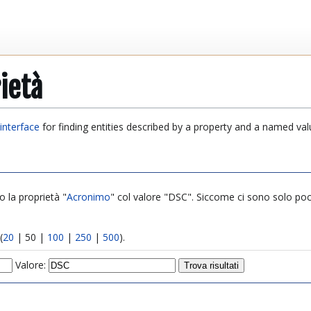
ietà
interface
for finding entities described by a property and a named val
o la proprietà "
Acronimo
" col valore "DSC". Siccome ci sono solo pochi 
(
20
|
50
|
100
|
250
|
500
).
Valore: