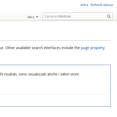
entra
Richiedi utenza
R
Altro
i
c
e
r
c
ue. Other available search interfaces include the
page property
a
risultati, sono visualizzati anche i valori vicini.