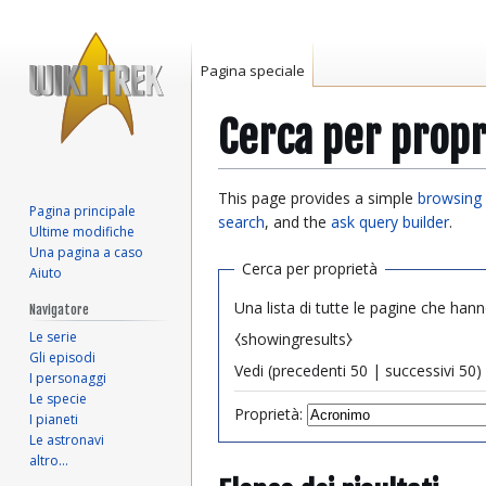
Pagina speciale
Cerca per propr
Vai
Vai
This page provides a simple
browsing 
Pagina principale
alla
alla
search
, and the
ask query builder
.
Ultime modifiche
navigazione
ricerca
Una pagina a caso
Cerca per proprietà
Aiuto
Una lista di tutte le pagine che hann
Navigatore
Le serie
⧼showingresults⧽
Gli episodi
Vedi (
precedenti 50
|
successivi 50
) 
I personaggi
Le specie
Proprietà:
I pianeti
Le astronavi
altro…