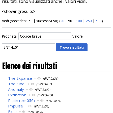
risultati, sono visualizzati anche i valori vicini.
⧼showingresults⧽
Vedi (
precedenti 50
|
successivi 50
) (
20
|
50
|
100
|
250
|
500
).
Proprietà:
Valore:
Elenco dei risultati
The Expanse
+
(ENT 2x26)
The Xindi
+
(ENT 3x01)
Anomaly
+
(ENT 3x02)
Extinction
+
(ENT 3x03)
Rajiin (ent056)
+
(ENT 3x04)
Impulse
+
(ENT 3x05)
Exile
+
(ENT 3x06)