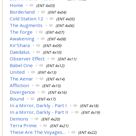
Home
+
(ENT 4x03)
Borderland
+
(ENT 4x04)
Cold Station 12
+
(ENT 4x05)
The Augments
+
(ENT 4x06)
The Forge
+
(ENT 4x07)
Awakening
+
(ENT 4x08)
Kir'Shara
+
(ENT 4x09)
Daedalus
+
(ENT 4x10)
Observer Effect
+
(ENT 4x11)
Babel One
+
(ENT 4x12)
United
+
(ENT 4x13)
The Aenar
+
(ENT 4x14)
Affliction
+
(ENT 4x15)
Divergence
+
(ENT 4x16)
Bound
+
(ENT 4x17)
In a Mirror, Darkly - Part I
+
(ENT 4x18)
In a Mirror, Darkly - Part II
+
(ENT 4x19)
Demons
+
(ENT 4x20)
Terra Prime
+
(ENT 4x21)
These Are The Voyages...
+
(ENT 4x22)