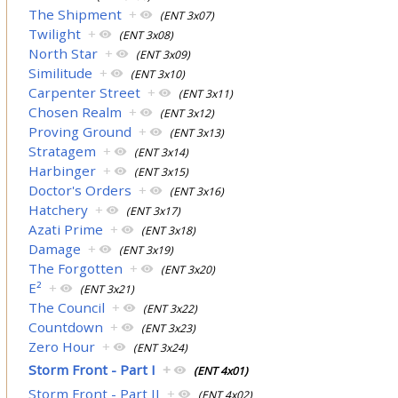
The Shipment
+
(ENT 3x07)
Twilight
+
(ENT 3x08)
North Star
+
(ENT 3x09)
Similitude
+
(ENT 3x10)
Carpenter Street
+
(ENT 3x11)
Chosen Realm
+
(ENT 3x12)
Proving Ground
+
(ENT 3x13)
Stratagem
+
(ENT 3x14)
Harbinger
+
(ENT 3x15)
Doctor's Orders
+
(ENT 3x16)
Hatchery
+
(ENT 3x17)
Azati Prime
+
(ENT 3x18)
Damage
+
(ENT 3x19)
The Forgotten
+
(ENT 3x20)
E²
+
(ENT 3x21)
The Council
+
(ENT 3x22)
Countdown
+
(ENT 3x23)
Zero Hour
+
(ENT 3x24)
Storm Front - Part I
+
(ENT 4x01)
Storm Front - Part II
+
(ENT 4x02)