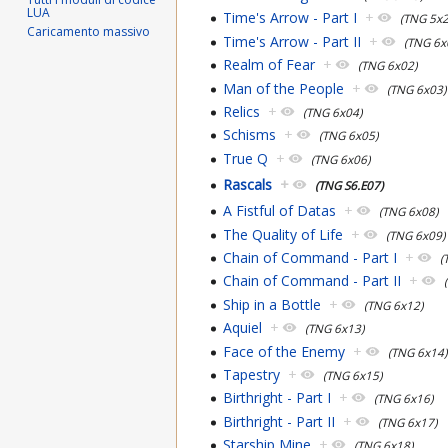
LUA
Time's Arrow - Part I
+
(TNG 5x2
Caricamento massivo
Time's Arrow - Part II
+
(TNG 6x
Realm of Fear
+
(TNG 6x02)
Man of the People
+
(TNG 6x03)
Relics
+
(TNG 6x04)
Schisms
+
(TNG 6x05)
True Q
+
(TNG 6x06)
Rascals
+
(TNG S6.E07)
A Fistful of Datas
+
(TNG 6x08)
The Quality of Life
+
(TNG 6x09)
Chain of Command - Part I
+
(
Chain of Command - Part II
+
Ship in a Bottle
+
(TNG 6x12)
Aquiel
+
(TNG 6x13)
Face of the Enemy
+
(TNG 6x14)
Tapestry
+
(TNG 6x15)
Birthright - Part I
+
(TNG 6x16)
Birthright - Part II
+
(TNG 6x17)
Starship Mine
+
(TNG 6x18)