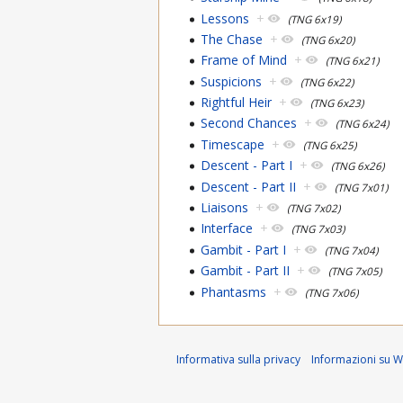
Lessons
+
(TNG 6x19)
The Chase
+
(TNG 6x20)
Frame of Mind
+
(TNG 6x21)
Suspicions
+
(TNG 6x22)
Rightful Heir
+
(TNG 6x23)
Second Chances
+
(TNG 6x24)
Timescape
+
(TNG 6x25)
Descent - Part I
+
(TNG 6x26)
Descent - Part II
+
(TNG 7x01)
Liaisons
+
(TNG 7x02)
Interface
+
(TNG 7x03)
Gambit - Part I
+
(TNG 7x04)
Gambit - Part II
+
(TNG 7x05)
Phantasms
+
(TNG 7x06)
Informativa sulla privacy
Informazioni su Wi