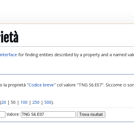
ietà
interface
for finding entities described by a property and a named val
o la proprietà "
Codice breve
" col valore "TNG S6.E07". Siccome ci sono 
(
20
|
50
|
100
|
250
|
500
).
Valore: