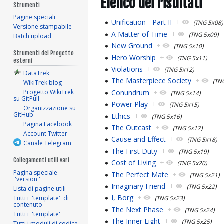
Elenco dei risultati
Strumenti
Pagine speciali
Unification - Part II
+
(TNG 5x08)
Versione stampabile
A Matter of Time
+
(TNG 5x09)
Batch upload
New Ground
+
(TNG 5x10)
Strumenti del Progetto
Hero Worship
+
(TNG 5x11)
esterni
Violations
+
(TNG 5x12)
DataTrek
The Masterpiece Society
+
(TN
WikiTrek blog
Conundrum
+
Progetto WikiTrek
(TNG 5x14)
su GitPull
Power Play
+
(TNG 5x15)
Organizzazione su
GitHub
Ethics
+
(TNG 5x16)
Pagina Facebook
The Outcast
+
(TNG 5x17)
Account Twitter
Cause and Effect
+
(TNG 5x18)
Canale Telegram
The First Duty
+
(TNG 5x19)
Collegamenti utili vari
Cost of Living
+
(TNG 5x20)
Pagina speciale
The Perfect Mate
+
(TNG 5x21)
''version''
Imaginary Friend
+
(TNG 5x22)
Lista di pagine utili
I, Borg
+
Tutti i ''template'' di
(TNG 5x23)
contenuto
The Next Phase
+
(TNG 5x24)
Tutti i ''template''
The Inner Light
+
(TNG 5x25)
Tutti i moduli di codice