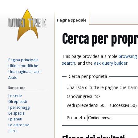
Pagina speciale
Cerca per propr
Vai
Vai
This page provides a simple
browsing 
Pagina principale
alla
alla
search
, and the
ask query builder
.
Ultime modifiche
navigazione
ricerca
Una pagina a caso
Cerca per proprietà
Aiuto
Una lista di tutte le pagine che hann
Navigatore
Le serie
⧼showingresults⧽
Gli episodi
Vedi (
precedenti 50
|
successivi 50
) 
I personaggi
Le specie
Proprietà:
I pianeti
Le astronavi
altro…