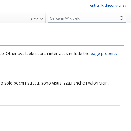
entra
Richiedi utenza
R
Altro
i
c
e
r
c
ue. Other available search interfaces include the
page property
a
solo pochi risultati, sono visualizzati anche i valori vicini.