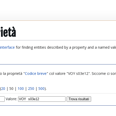
ietà
interface
for finding entities described by a property and a named val
o la proprietà "
Codice breve
" col valore "VOY s03e12". Sic
(
20
|
50
|
100
|
250
|
500
).
Valore: