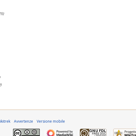
25)
)
)
kitrek
Avvertenze
Versione mobile