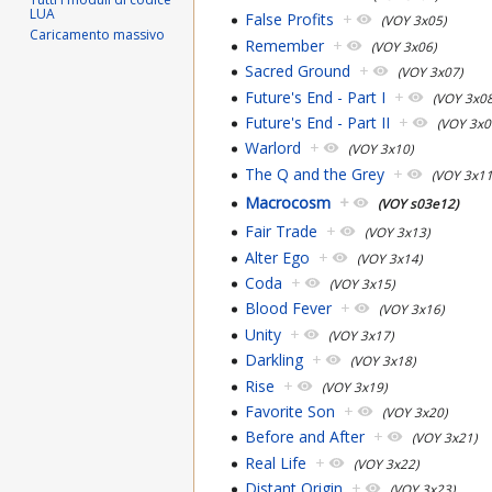
LUA
False Profits
+
(VOY 3x05)
Caricamento massivo
Remember
+
(VOY 3x06)
Sacred Ground
+
(VOY 3x07)
Future's End - Part I
+
(VOY 3x08
Future's End - Part II
+
(VOY 3x0
Warlord
+
(VOY 3x10)
The Q and the Grey
+
(VOY 3x11
Macrocosm
+
(VOY s03e12)
Fair Trade
+
(VOY 3x13)
Alter Ego
+
(VOY 3x14)
Coda
+
(VOY 3x15)
Blood Fever
+
(VOY 3x16)
Unity
+
(VOY 3x17)
Darkling
+
(VOY 3x18)
Rise
+
(VOY 3x19)
Favorite Son
+
(VOY 3x20)
Before and After
+
(VOY 3x21)
Real Life
+
(VOY 3x22)
Distant Origin
+
(VOY 3x23)