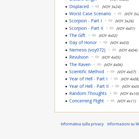
Displaced
+
(VOY 3x24)
Worst Case Scenario
+
(VOY 3x
Scorpion - Part I
+
(VOY 3x26)
Scorpion - Part II
+
(VOY 4x01)
The Gift
+
(VOY 4x02)
Day of Honor
+
(VOY 4x03)
Nemesis (voy072)
+
(VOY 4x04)
Revulsion
+
(VOY 4x05)
The Raven
+
(VOY 4x06)
Scientific Method
+
(VOY 4x07)
Year of Hell - Part I
+
(VOY 4x08
Year of Hell - Part II
+
(VOY 4x09
Random Thoughts
+
(VOY 4x10)
Concerning Flight
+
(VOY 4x11)
Informativa sulla privacy
Informazioni su Wi