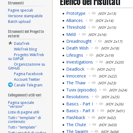
Elenco dei risultati
Strumenti
Pagine speciali
Prototype
+
(VOY 2x13)
Versione stampabile
Alliances
+
(VOY 2x14)
Batch upload
Threshold
+
(VOY 2x15)
Strumenti del Progetto
Meld
+
(VOY 2x16)
esterni
Dreadnought
+
(VOY 2x17)
DataTrek
Death Wish
+
(VOY 2x18)
WikiTrek blog
Lifesigns
+
Progetto WikiTrek
(VOY 2x19)
su GitPull
Investigations
+
(VOY 2x20)
Organizzazione su
GitHub
Deadlock
+
(VOY 2x21)
Pagina Facebook
Innocence
+
(VOY 2x22)
Account Twitter
The Thaw
+
(VOY 2x23)
Canale Telegram
Tuvix (episodio)
+
(VOY 2x24)
Collegamenti utili vari
Resolutions
+
(VOY 2x25)
Pagina speciale
Basics - Part I
+
(VOY 2x26)
''version''
Basics - Part II
+
(VOY 3x01)
Lista di pagine utili
Flashback
+
Tutti i ''template'' di
(VOY 3x02)
contenuto
The Chute
+
(VOY 3x03)
Tutti i ''template''
The Swarm
+
(VOY 3x04)
Tutti i moduli di codice