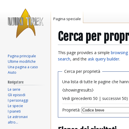
Pagina speciale
Cerca per propr
Vai
Vai
This page provides a simple
browsing 
Pagina principale
alla
alla
search
, and the
ask query builder
.
Ultime modifiche
navigazione
ricerca
Una pagina a caso
Cerca per proprietà
Aiuto
Una lista di tutte le pagine che hann
Navigatore
Le serie
⧼showingresults⧽
Gli episodi
Vedi (
precedenti 50
|
successivi 50
) 
I personaggi
Le specie
Proprietà:
I pianeti
Le astronavi
altro…