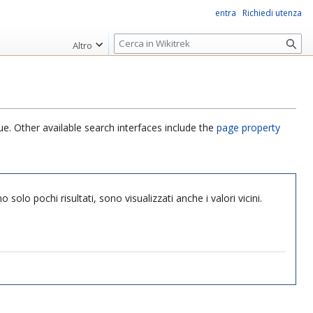
entra
Richiedi utenza
R
Altro
i
c
e
r
c
ue. Other available search interfaces include the
page property
a
come ci sono solo pochi risultati, sono visualizzati anche i valori vicini.