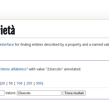
ietà
interface
for finding entities described by a property and a named val
Criterio alfabetico
" with value "23secolo" annotated.
(
20
|
50
|
100
|
250
|
500
).
Valore: