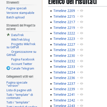
Elenco dei risultati
Strumenti
Pagine speciali
Timeline 2209
+
Versione stampabile
Timeline 2215
+
Batch upload
Timeline 2217
+
Strumenti del Progetto
Timeline 2219
+
esterni
Timeline 2222
+
DataTrek
Timeline 2223
+
WikiTrek blog
Timeline 2227
+
Progetto WikiTrek
su GitPull
Timeline 2229
+
Organizzazione su
GitHub
Timeline 2230
+
Pagina Facebook
Timeline 2232
+
Account Twitter
Timeline 2233
+
Canale Telegram
Timeline 2234
+
Collegamenti utili vari
Timeline 2236
+
Pagina speciale
Timeline 2237
+
''version''
Timeline 2239
+
Lista di pagine utili
Timeline 2241
+
Tutti i ''template'' di
contenuto
Timeline 2242
+
Tutti i ''template''
Timeline 2243
+
Tutti i moduli di codice