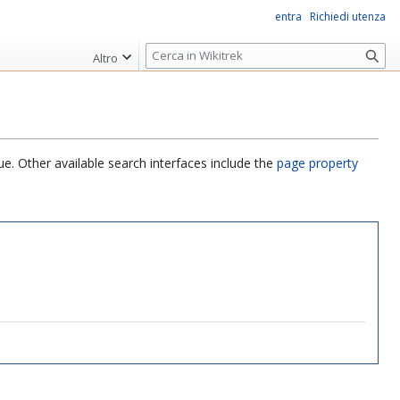
entra
Richiedi utenza
R
Altro
i
c
e
r
c
ue. Other available search interfaces include the
page property
a