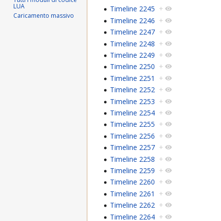
LUA
Timeline 2245
+
Caricamento massivo
Timeline 2246
+
Timeline 2247
+
Timeline 2248
+
Timeline 2249
+
Timeline 2250
+
Timeline 2251
+
Timeline 2252
+
Timeline 2253
+
Timeline 2254
+
Timeline 2255
+
Timeline 2256
+
Timeline 2257
+
Timeline 2258
+
Timeline 2259
+
Timeline 2260
+
Timeline 2261
+
Timeline 2262
+
Timeline 2264
+