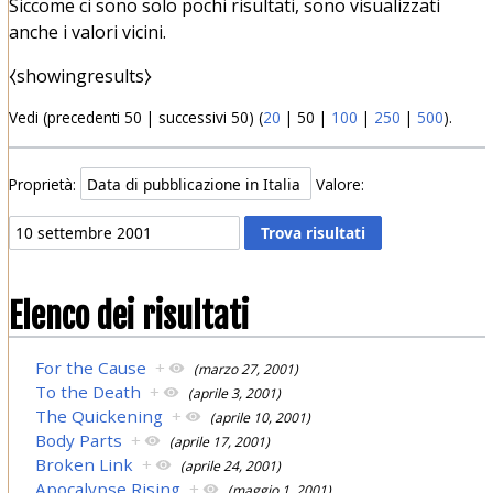
Siccome ci sono solo pochi risultati, sono visualizzati
anche i valori vicini.
⧼showingresults⧽
Vedi (
precedenti 50
|
successivi 50
) (
20
|
50
|
100
|
250
|
500
).
Proprietà:
Valore:
Elenco dei risultati
For the Cause
+
(marzo 27, 2001)
To the Death
+
(aprile 3, 2001)
The Quickening
+
(aprile 10, 2001)
Body Parts
+
(aprile 17, 2001)
Broken Link
+
(aprile 24, 2001)
Apocalypse Rising
+
(maggio 1, 2001)