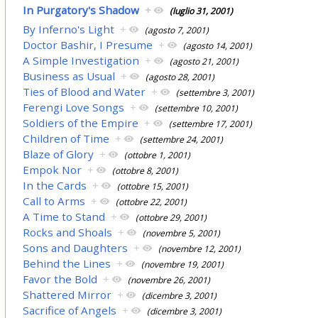
In Purgatory's Shadow
+
(luglio 31, 2001)
By Inferno's Light
+
(agosto 7, 2001)
Doctor Bashir, I Presume
+
(agosto 14, 2001)
A Simple Investigation
+
(agosto 21, 2001)
Business as Usual
+
(agosto 28, 2001)
Ties of Blood and Water
+
(settembre 3, 2001)
Ferengi Love Songs
+
(settembre 10, 2001)
Soldiers of the Empire
+
(settembre 17, 2001)
Children of Time
+
(settembre 24, 2001)
Blaze of Glory
+
(ottobre 1, 2001)
Empok Nor
+
(ottobre 8, 2001)
In the Cards
+
(ottobre 15, 2001)
Call to Arms
+
(ottobre 22, 2001)
A Time to Stand
+
(ottobre 29, 2001)
Rocks and Shoals
+
(novembre 5, 2001)
Sons and Daughters
+
(novembre 12, 2001)
Behind the Lines
+
(novembre 19, 2001)
Favor the Bold
+
(novembre 26, 2001)
Shattered Mirror
+
(dicembre 3, 2001)
Sacrifice of Angels
+
(dicembre 3, 2001)