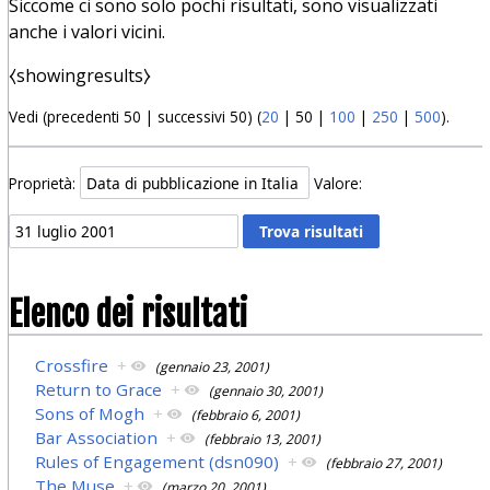
Siccome ci sono solo pochi risultati, sono visualizzati
anche i valori vicini.
⧼showingresults⧽
Vedi (
precedenti 50
|
successivi 50
) (
20
|
50
|
100
|
250
|
500
).
Proprietà:
Valore:
Elenco dei risultati
Crossfire
+
(gennaio 23, 2001)
Return to Grace
+
(gennaio 30, 2001)
Sons of Mogh
+
(febbraio 6, 2001)
Bar Association
+
(febbraio 13, 2001)
Rules of Engagement (dsn090)
+
(febbraio 27, 2001)
The Muse
+
(marzo 20, 2001)