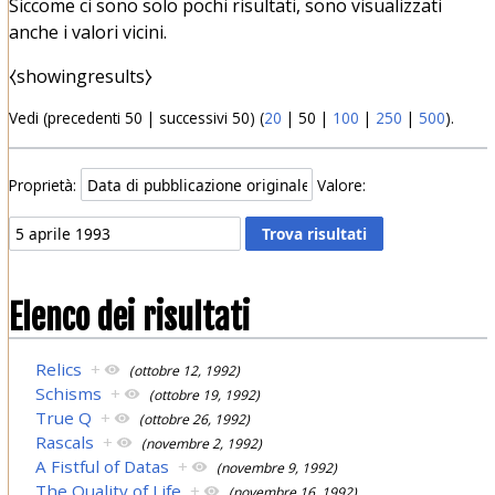
Siccome ci sono solo pochi risultati, sono visualizzati
anche i valori vicini.
⧼showingresults⧽
Vedi (
precedenti 50
|
successivi 50
) (
20
|
50
|
100
|
250
|
500
).
Proprietà:
Valore:
Elenco dei risultati
Relics
+
(ottobre 12, 1992)
Schisms
+
(ottobre 19, 1992)
True Q
+
(ottobre 26, 1992)
Rascals
+
(novembre 2, 1992)
A Fistful of Datas
+
(novembre 9, 1992)
The Quality of Life
+
(novembre 16, 1992)