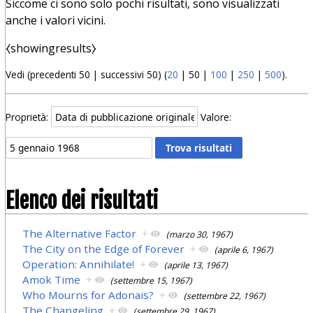
Siccome ci sono solo pochi risultati, sono visualizzati
anche i valori vicini.
⧼showingresults⧽
Vedi (
precedenti 50
|
successivi 50
) (
20
|
50
|
100
|
250
|
500
).
Proprietà:
Valore:
Elenco dei risultati
The Alternative Factor
+
(marzo 30, 1967)
The City on the Edge of Forever
+
(aprile 6, 1967)
Operation: Annihilate!
+
(aprile 13, 1967)
Amok Time
+
(settembre 15, 1967)
Who Mourns for Adonais?
+
(settembre 22, 1967)
The Changeling
+
(settembre 29, 1967)