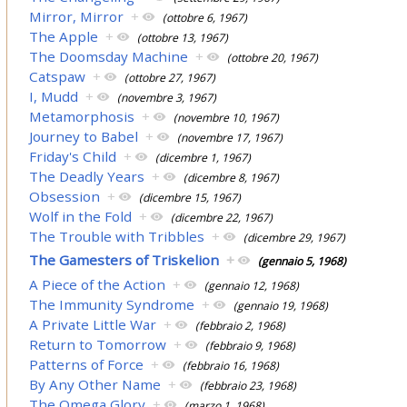
Mirror, Mirror
+
(ottobre 6, 1967)
The Apple
+
(ottobre 13, 1967)
The Doomsday Machine
+
(ottobre 20, 1967)
Catspaw
+
(ottobre 27, 1967)
I, Mudd
+
(novembre 3, 1967)
Metamorphosis
+
(novembre 10, 1967)
Journey to Babel
+
(novembre 17, 1967)
Friday's Child
+
(dicembre 1, 1967)
The Deadly Years
+
(dicembre 8, 1967)
Obsession
+
(dicembre 15, 1967)
Wolf in the Fold
+
(dicembre 22, 1967)
The Trouble with Tribbles
+
(dicembre 29, 1967)
The Gamesters of Triskelion
+
(gennaio 5, 1968)
A Piece of the Action
+
(gennaio 12, 1968)
The Immunity Syndrome
+
(gennaio 19, 1968)
A Private Little War
+
(febbraio 2, 1968)
Return to Tomorrow
+
(febbraio 9, 1968)
Patterns of Force
+
(febbraio 16, 1968)
By Any Other Name
+
(febbraio 23, 1968)
The Omega Glory
+
(marzo 1, 1968)