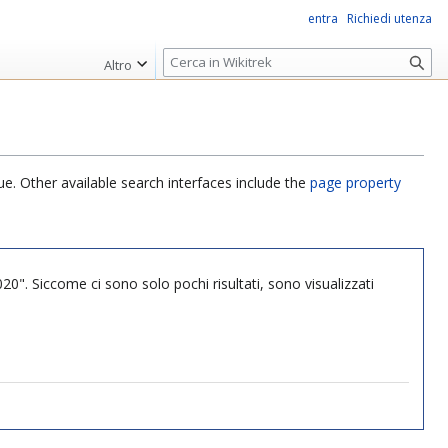
entra
Richiedi utenza
R
Altro
i
c
e
r
c
ue. Other available search interfaces include the
page property
a
20". Siccome ci sono solo pochi risultati, sono visualizzati