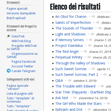
Strumenti
Elenco dei risultati
Pagine speciali
Versione stampabile
An Obol for Charon
+
(febbraio 
Batch upload
Saints of Imperfection
+
(febbr
Strumenti del Progetto
The Sounds of Thunder
+
(febb
esterni
Light and Shadows
+
(febbraio 
DataTrek
If Memory Serves
+
(marzo 7, 2
WikiTrek blog
Project Daedalus
+
Progetto WikiTrek
(marzo 14, 2
su GitPull
The Red Angel
+
(marzo 21, 2019
Organizzazione su
GitHub
Perpetual Infinity
+
(marzo 28, 2
Pagina Facebook
Through the Valley of Shadows
+
Account Twitter
Such Sweet Sorrow
+
(aprile 11
Canale Telegram
Such Sweet Sorrow, Part 2
+
(
Collegamenti utili vari
Q&A
+
(ottobre 5, 2019)
Pagina speciale
The Trouble with Edward
+
(ot
''version''
Star Trek: Shipyards - Starfleet Sh
Lista di pagine utili
Ask Not
+
(novembre 14, 2019)
Tutti i ''template'' di
contenuto
The Girl Who Made the Stars
+
Tutti i ''template''
Ephraim and Dot
+
(dicembre 13
Tutti i moduli di codice