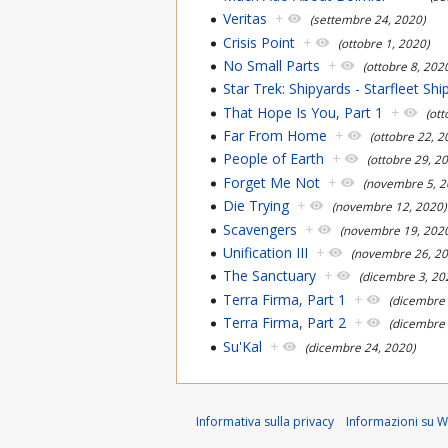
Veritas
+
(settembre 24, 2020)
Crisis Point
+
(ottobre 1, 2020)
No Small Parts
+
(ottobre 8, 202
Star Trek: Shipyards - Starfleet Sh
That Hope Is You, Part 1
+
(ot
Far From Home
+
(ottobre 22, 2
People of Earth
+
(ottobre 29, 2
Forget Me Not
+
(novembre 5, 2
Die Trying
+
(novembre 12, 2020)
Scavengers
+
(novembre 19, 202
Unification III
+
(novembre 26, 20
The Sanctuary
+
(dicembre 3, 20
Terra Firma, Part 1
+
(dicembre 
Terra Firma, Part 2
+
(dicembre 
Su'Kal
+
(dicembre 24, 2020)
Informativa sulla privacy
Informazioni su Wi