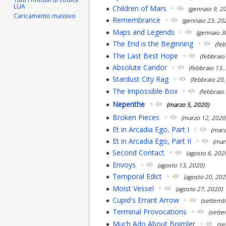
LUA
Children of Mars
+
(gennaio 9, 2
Caricamento massivo
Remembrance
+
(gennaio 23, 20
Maps and Legends
+
(gennaio 3
The End is the Beginning
+
(feb
The Last Best Hope
+
(febbraio
Absolute Candor
+
(febbraio 13,
Stardust City Rag
+
(febbraio 20,
The Impossible Box
+
(febbraio
Nepenthe
+
(marzo 5, 2020)
Broken Pieces
+
(marzo 12, 2020
Et in Arcadia Ego, Part I
+
(marz
Et in Arcadia Ego, Part II
+
(mar
Second Contact
+
(agosto 6, 202
Envoys
+
(agosto 13, 2020)
Temporal Edict
+
(agosto 20, 202
Moist Vessel
+
(agosto 27, 2020)
Cupid's Errant Arrow
+
(settemb
Terminal Provocations
+
(sette
Much Ado About Boimler
+
(se