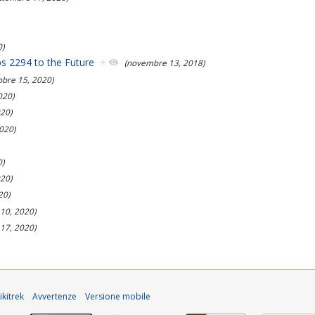
0)
ips 2294 to the Future
+
(novembre 13, 2018)
tobre 15, 2020)
020)
020)
020)
0)
20)
20)
10, 2020)
17, 2020)
kitrek
Avvertenze
Versione mobile