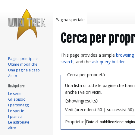
Pagina speciale
Cerca per propr
Vai
Vai
This page provides a simple
browsing 
Pagina principale
alla
alla
search
, and the
ask query builder
.
Ultime modifiche
navigazione
ricerca
Una pagina a caso
Cerca per proprietà
Aiuto
Una lista di tutte le pagine che hann
Navigatore
anche i valori vicini.
Le serie
Gli episodi
⧼showingresults⧽
I personaggi
Vedi (
precedenti 50
|
successivi 50
) 
Le specie
I pianeti
Proprietà:
Le astronavi
altro…