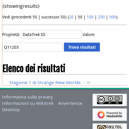
⧼showingresults⧽
Vedi (
precedenti 50
|
successivi 50
) (
20
|
50
|
100
|
250
|
500
).
Proprietà:
Valore:
Elenco dei risultati
Stagione 1 di Strange New Worlds
+
Informativa sulla privacy
Informazioni su Wikitrek
Avvertenze
Desktop