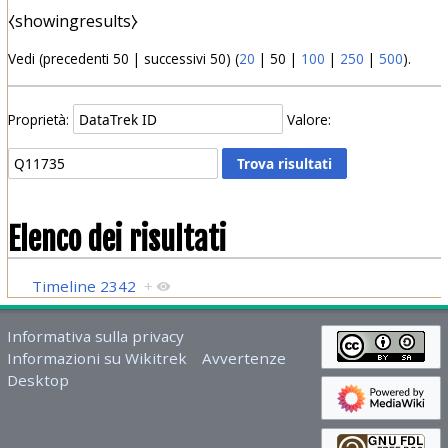
⧼showingresults⧽
Vedi (
precedenti 50
|
successivi 50
) (
20
|
50
|
100
|
250
|
500
).
Proprietà:
Valore:
Elenco dei risultati
Timeline 2342
+
Informativa sulla privacy
Informazioni su Wikitrek
Avvertenze
Desktop