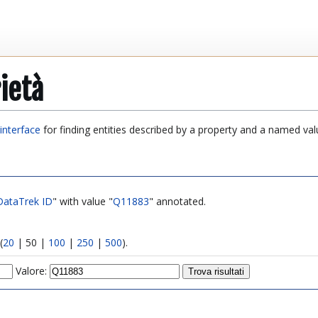
ietà
interface
for finding entities described by a property and a named val
DataTrek ID
" with value "
Q11883
" annotated.
(
20
|
50
|
100
|
250
|
500
).
Valore: