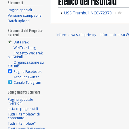
Elenco dei risultati
Strumenti
Pagine speciali
USS Trumbull NCC-72370
+
Versione stampabile
Batch upload
Strumenti del Progetto
Informativa sulla privacy
Informazioni su Wi
esterni
DataTrek
WikiTrek blog
Progetto WikiTrek
su GitPull
Organizzazione su
GitHub
Pagina Facebook
Account Twitter
Canale Telegram
Collegamenti utili vari
Pagina speciale
''version''
Lista di pagine utili
Tutti i ''template'' di
contenuto
Tutti i ''template''
Tutti i moduli di codice