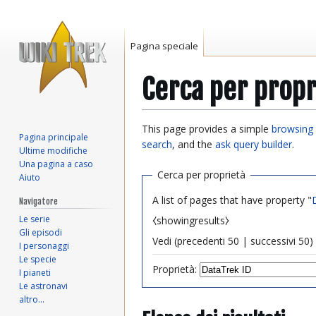
Pagina speciale
Cerca per propr
Vai
Vai
This page provides a simple
browsing 
Pagina principale
alla
alla
search
, and the
ask query builder
.
Ultime modifiche
navigazione
ricerca
Una pagina a caso
Cerca per proprietà
Aiuto
A list of pages that have property "
Navigatore
Le serie
⧼showingresults⧽
Gli episodi
Vedi (
precedenti 50
|
successivi 50
) 
I personaggi
Le specie
Proprietà:
I pianeti
Le astronavi
altro…