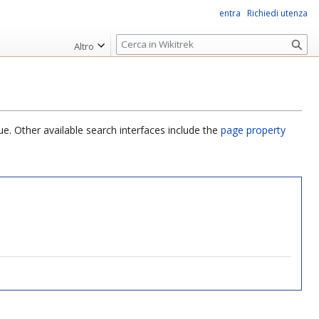
entra
Richiedi utenza
R
Altro
i
c
e
r
c
ue. Other available search interfaces include the
page property
a