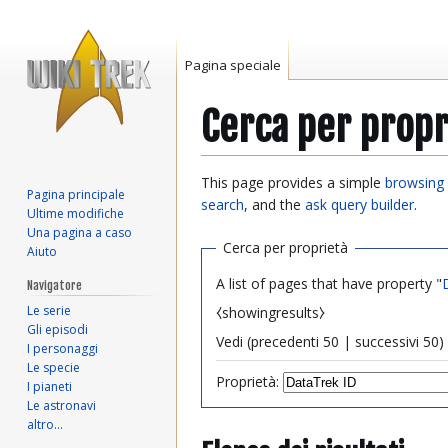
Pagina speciale
Cerca per propr
Vai
Vai
This page provides a simple
browsing 
Pagina principale
alla
alla
search
, and the
ask query builder
.
Ultime modifiche
navigazione
ricerca
Una pagina a caso
Cerca per proprietà
Aiuto
A list of pages that have property "
Navigatore
Le serie
⧼showingresults⧽
Gli episodi
Vedi (
precedenti 50
|
successivi 50
) 
I personaggi
Le specie
Proprietà:
I pianeti
Le astronavi
altro…