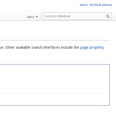
entra
Richiedi utenza
R
Altro
i
c
e
r
c
ue. Other available search interfaces include the
page property
a