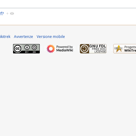
f?
+
kitrek
Avvertenze
Versione mobile