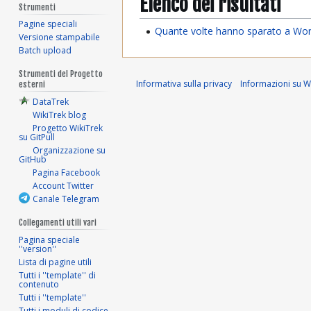
Elenco dei risultati
Strumenti
Pagine speciali
Quante volte hanno sparato a Wor
Versione stampabile
Batch upload
Strumenti del Progetto
Informativa sulla privacy
Informazioni su Wi
esterni
DataTrek
WikiTrek blog
Progetto WikiTrek
su GitPull
Organizzazione su
GitHub
Pagina Facebook
Account Twitter
Canale Telegram
Collegamenti utili vari
Pagina speciale
''version''
Lista di pagine utili
Tutti i ''template'' di
contenuto
Tutti i ''template''
Tutti i moduli di codice