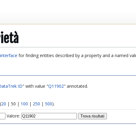
ietà
interface
for finding entities described by a property and a named val
DataTrek ID
" with value "
Q11902
" annotated.
(
20
|
50
|
100
|
250
|
500
).
Valore: