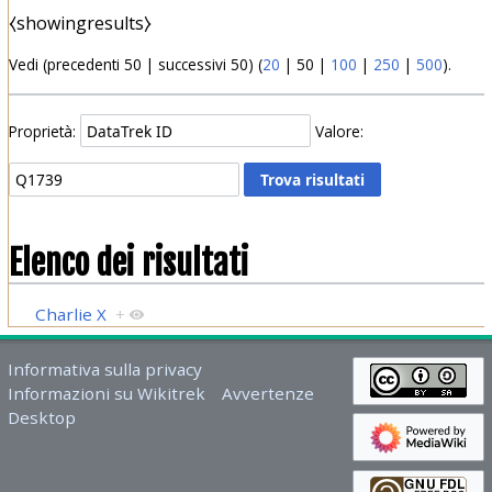
⧼showingresults⧽
Vedi (
precedenti 50
|
successivi 50
) (
20
|
50
|
100
|
250
|
500
).
Proprietà:
Valore:
Elenco dei risultati
Charlie X
+
Informativa sulla privacy
Informazioni su Wikitrek
Avvertenze
Desktop