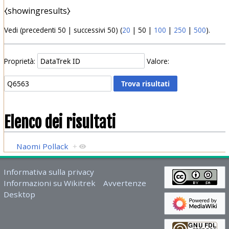
⧼showingresults⧽
Vedi (
precedenti 50
|
successivi 50
) (
20
|
50
|
100
|
250
|
500
).
Proprietà:
Valore:
Elenco dei risultati
Naomi Pollack
+
Informativa sulla privacy
Informazioni su Wikitrek
Avvertenze
Desktop