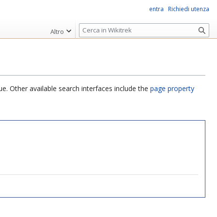
entra
Richiedi utenza
R
Altro
i
c
e
r
c
ue. Other available search interfaces include the
page property
a