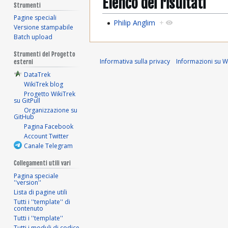
Elenco dei risultati
Strumenti
Pagine speciali
Philip Anglim
+
Versione stampabile
Batch upload
Strumenti del Progetto
Informativa sulla privacy
Informazioni su Wi
esterni
DataTrek
WikiTrek blog
Progetto WikiTrek
su GitPull
Organizzazione su
GitHub
Pagina Facebook
Account Twitter
Canale Telegram
Collegamenti utili vari
Pagina speciale
''version''
Lista di pagine utili
Tutti i ''template'' di
contenuto
Tutti i ''template''
Tutti i moduli di codice