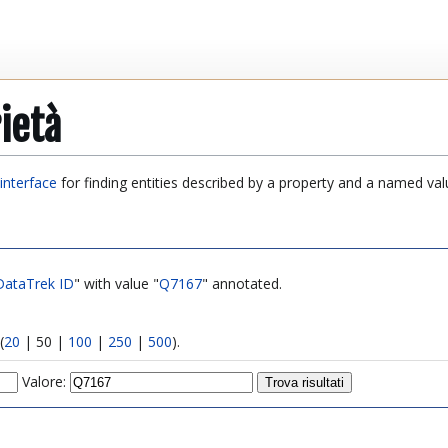
ietà
interface
for finding entities described by a property and a named val
DataTrek ID
" with value "
Q7167
" annotated.
(
20
|
50
|
100
|
250
|
500
).
Valore: