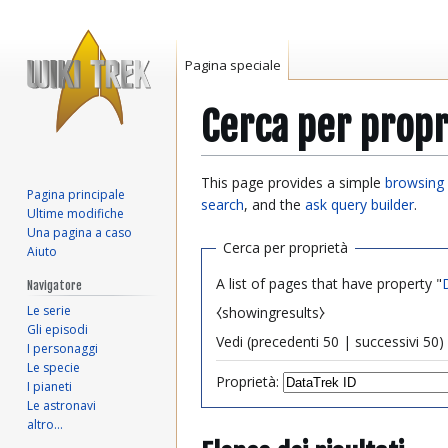
Pagina speciale
Cerca per propr
Vai
Vai
This page provides a simple
browsing 
Pagina principale
alla
alla
search
, and the
ask query builder
.
Ultime modifiche
navigazione
ricerca
Una pagina a caso
Cerca per proprietà
Aiuto
A list of pages that have property "
Navigatore
Le serie
⧼showingresults⧽
Gli episodi
Vedi (
precedenti 50
|
successivi 50
) 
I personaggi
Le specie
Proprietà:
I pianeti
Le astronavi
altro…