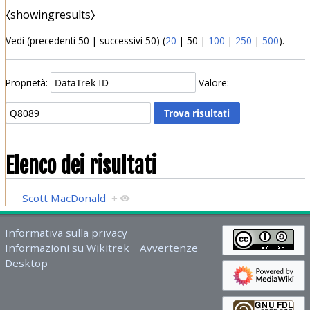
⧼showingresults⧽
Vedi (
precedenti 50
|
successivi 50
) (
20
|
50
|
100
|
250
|
500
).
Proprietà:
Valore:
Elenco dei risultati
Scott MacDonald
+
Informativa sulla privacy
Informazioni su Wikitrek
Avvertenze
Desktop