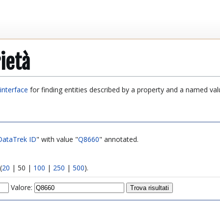
ietà
interface
for finding entities described by a property and a named val
DataTrek ID
" with value "
Q8660
" annotated.
(
20
|
50
|
100
|
250
|
500
).
Valore: