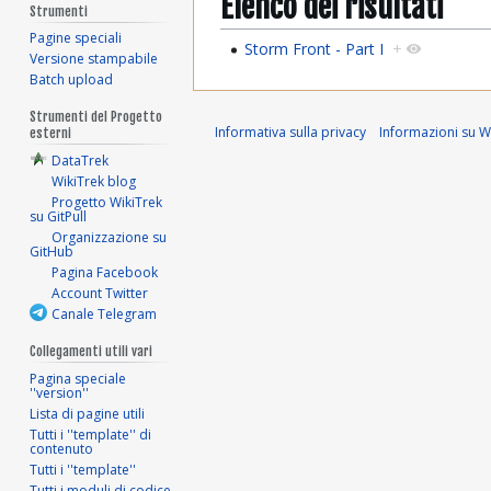
Elenco dei risultati
Strumenti
Pagine speciali
Storm Front - Part I
+
Versione stampabile
Batch upload
Strumenti del Progetto
Informativa sulla privacy
Informazioni su Wi
esterni
DataTrek
WikiTrek blog
Progetto WikiTrek
su GitPull
Organizzazione su
GitHub
Pagina Facebook
Account Twitter
Canale Telegram
Collegamenti utili vari
Pagina speciale
''version''
Lista di pagine utili
Tutti i ''template'' di
contenuto
Tutti i ''template''
Tutti i moduli di codice