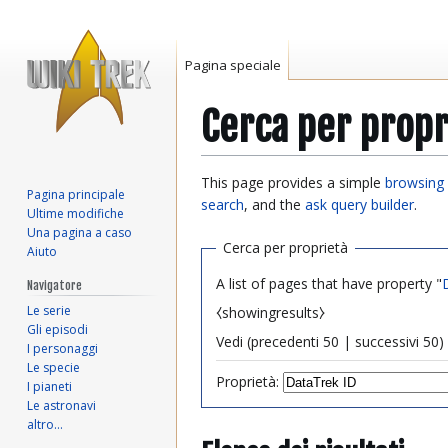
Pagina speciale
Cerca per propr
Vai
Vai
This page provides a simple
browsing 
Pagina principale
alla
alla
search
, and the
ask query builder
.
Ultime modifiche
navigazione
ricerca
Una pagina a caso
Cerca per proprietà
Aiuto
A list of pages that have property "
Navigatore
Le serie
⧼showingresults⧽
Gli episodi
Vedi (
precedenti 50
|
successivi 50
) 
I personaggi
Le specie
Proprietà:
I pianeti
Le astronavi
altro…