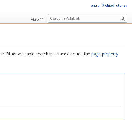
entra
Richiedi utenza
R
Altro
i
c
e
r
c
ue. Other available search interfaces include the
page property
a