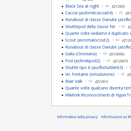
Black Sea at night
+
(Q1260)
Caccia (asdomkcaccia04)
+
(Q
Runabout di classe Danube (assfk
Shuttlepod della classe NX
+
(
Quante volte vediamo il duplicato 
Scout (asromukscout2)
+
(Q12
Runabout di classe Danube (assf
Gaila (Orioniana)
+
(Q12606)
Pod (asferekpod2)
+
(Q12607)
Shuttle tipo 6 (assfkshuttlet63)
+
Vic Fontaine (simulazione)
+
(Q
Blair Valk
+
(Q1261)
Quante volte qualcuno diventa t
Wikitrek:Riconoscimenti di HyperT
Informativa sulla privacy
Informazioni su Wi