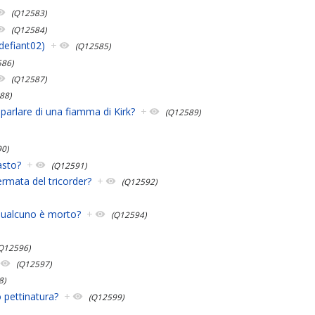
(Q12583)
(Q12584)
defiant02)
+
(Q12585)
586)
(Q12587)
88)
arlare di una fiamma di Kirk?
+
(Q12589)
0)
asto?
+
(Q12591)
ermata del tricorder?
+
(Q12592)
qualcuno è morto?
+
(Q12594)
Q12596)
(Q12597)
8)
 pettinatura?
+
(Q12599)