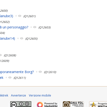
12600)
danube3)
+
(Q12601)
Q12602)
di un personaggio?
+
(Q12603)
604)
kdanube14)
+
(Q12605)
(Q12608)
12609)
emporaneamente Borg?
+
(Q12610)
rek
+
(Q12611)
kitrek
Avvertenze
Versione mobile