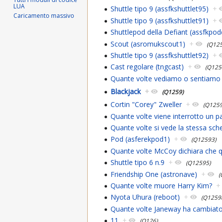
LUA
Shuttle tipo 9 (assfkshuttlet95)
+
Caricamento massivo
Shuttle tipo 9 (assfkshuttlet91)
+
Shuttlepod della Defiant (assfkpod
Scout (asromukscout1)
+
(Q12
Shuttle tipo 9 (assfkshuttlet92)
+
Cast regolare (tngcast)
+
(Q125
Quante volte vediamo o sentiamo p
Blackjack
+
(Q1259)
Cortin "Corey" Zweller
+
(Q1259
Quante volte viene interrotto un p
Quante volte si vede la stessa sch
Pod (asferekpod1)
+
(Q12593)
Quante volte McCoy dichiara che 
Shuttle tipo 6 n.9
+
(Q12595)
Friendship One (astronave)
+
(
Quante volte muore Harry Kim?
+
Nyota Uhura (reboot)
+
(Q1259
Quante volte Janeway ha cambiato
11
+
(Q126)