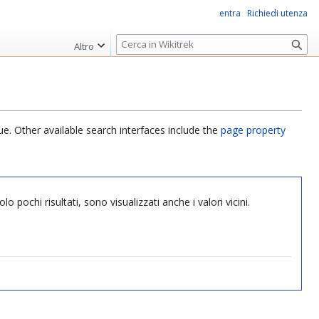
entra
Richiedi utenza
R
Altro
i
c
e
r
c
ue. Other available search interfaces include the
page property
a
 pochi risultati, sono visualizzati anche i valori vicini.