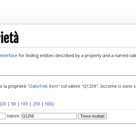
ietà
interface
for finding entities described by a property and a named val
o la proprietà "
DataTrek Item
" col valore "Q1259". Siccome ci sono solo
(
20
|
50
|
100
|
250
|
500
).
Valore: