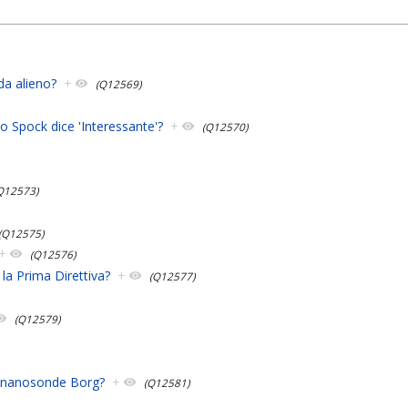
da alieno?
+
(Q12569)
o Spock dice 'Interessante'?
+
(Q12570)
Q12573)
(Q12575)
+
(Q12576)
la Prima Direttiva?
+
(Q12577)
(Q12579)
e nanosonde Borg?
+
(Q12581)