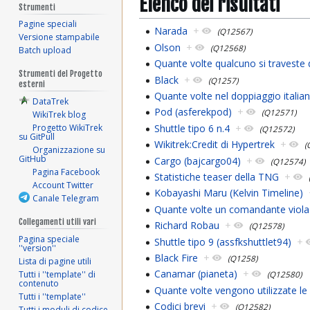
Elenco dei risultati
Strumenti
Pagine speciali
Narada
+
(Q12567)
Versione stampabile
Olson
+
(Q12568)
Batch upload
Quante volte qualcuno si traveste 
Strumenti del Progetto
Black
+
(Q1257)
esterni
Quante volte nel doppiaggio italian
DataTrek
Pod (asferekpod)
+
(Q12571)
WikiTrek blog
Shuttle tipo 6 n.4
+
Progetto WikiTrek
(Q12572)
su GitPull
Wikitrek:Credit di Hypertrek
+
(
Organizzazione su
GitHub
Cargo (bajcargo04)
+
(Q12574)
Pagina Facebook
Statistiche teaser della TNG
+
Account Twitter
Kobayashi Maru (Kelvin Timeline)
Canale Telegram
Quante volte un comandante viola 
Collegamenti utili vari
Richard Robau
+
(Q12578)
Pagina speciale
Shuttle tipo 9 (assfkshuttlet94)
+
''version''
Black Fire
+
(Q1258)
Lista di pagine utili
Canamar (pianeta)
+
Tutti i ''template'' di
(Q12580)
contenuto
Quante volte vengono utilizzate l
Tutti i ''template''
Codici brevi
+
(Q12582)
Tutti i moduli di codice