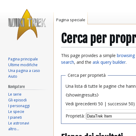
Pagina speciale
Cerca per propr
Vai
Vai
This page provides a simple
browsing 
Pagina principale
alla
alla
search
, and the
ask query builder
.
Ultime modifiche
navigazione
ricerca
Una pagina a caso
Cerca per proprietà
Aiuto
Una lista di tutte le pagine che hann
Navigatore
Le serie
⧼showingresults⧽
Gli episodi
Vedi (
precedenti 50
|
successivi 50
) 
I personaggi
Le specie
Proprietà:
I pianeti
Le astronavi
altro…