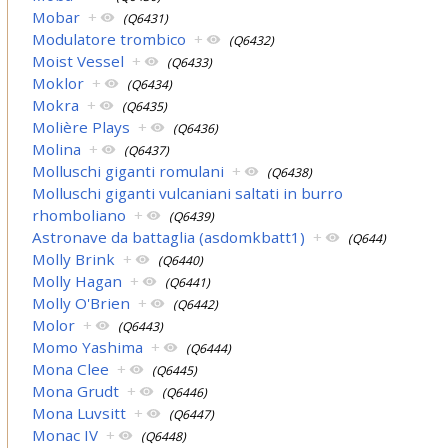
Mobar
+
(Q6431)
Modulatore trombico
+
(Q6432)
Moist Vessel
+
(Q6433)
Moklor
+
(Q6434)
Mokra
+
(Q6435)
Molière Plays
+
(Q6436)
Molina
+
(Q6437)
Molluschi giganti romulani
+
(Q6438)
Molluschi giganti vulcaniani saltati in burro
rhomboliano
+
(Q6439)
Astronave da battaglia (asdomkbatt1)
+
(Q644)
Molly Brink
+
(Q6440)
Molly Hagan
+
(Q6441)
Molly O'Brien
+
(Q6442)
Molor
+
(Q6443)
Momo Yashima
+
(Q6444)
Mona Clee
+
(Q6445)
Mona Grudt
+
(Q6446)
Mona Luvsitt
+
(Q6447)
Monac IV
+
(Q6448)