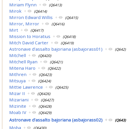
Miriam Flynn
+
(Q6413)
Mirok
+
(Q6414)
Mirron Edward Willis
+
(Q6415)
Mirror, Mirror
+
(Q6416)
Mirt
+
(Q6417)
Mission to Horatius
+
(Q6418)
Mitch David Carter
+
(Q6419)
Astronave d'assalto bajoriana (asbajorass01)
+
(Q642)
Mitchell
+
(Q6420)
Mitchell Ryan
+
(Q6421)
Mitena Haro
+
(Q6422)
Mithren
+
(Q6423)
Mitsuya
+
(Q6424)
Mittie Lawrence
+
(Q6425)
Mizar II
+
(Q6426)
Mizariani
+
(Q6427)
Mizinite
+
(Q6428)
Moab IV
+
(Q6429)
Astronave d'assalto bajoriana (asbajorass02)
+
(Q643)
Moba
+
(Q6430)