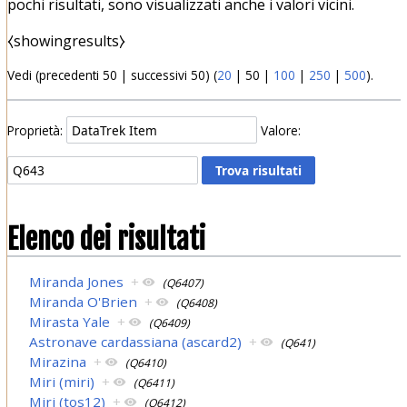
pochi risultati, sono visualizzati anche i valori vicini.
⧼showingresults⧽
Vedi (
precedenti 50
|
successivi 50
) (
20
|
50
|
100
|
250
|
500
).
Proprietà:
Valore:
Elenco dei risultati
Miranda Jones
+
(Q6407)
Miranda O'Brien
+
(Q6408)
Mirasta Yale
+
(Q6409)
Astronave cardassiana (ascard2)
+
(Q641)
Mirazina
+
(Q6410)
Miri (miri)
+
(Q6411)
Miri (tos12)
+
(Q6412)