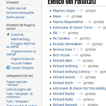
Elenco dei risultati
Strumenti
Pagine speciali
Rhymus Major
+
(Q7587)
Versione stampabile
Riann
+
(Q7588)
Batch upload
Rianna Mayweather
+
(Q7589)
Strumenti del Progetto
Astronave di classe Toron
+
(Q
esterni
Rib
+
(Q7590)
DataTrek
Ric Sarabia
+
(Q7591)
WikiTrek blog
Ricardo Montalban
+
Progetto WikiTrek
(Q7592)
su GitPull
Ricerca Fase 1
+
(Q7593)
Organizzazione su
GitHub
Rich Hosek
+
(Q7594)
Pagina Facebook
Richard Allen
+
(Q7595)
Account Twitter
Richard Anthony
+
(Q7596)
Canale Telegram
Richard Anthony Crenna
+
(Q75
Collegamenti utili vari
Richard Antoni
+
(Q7598)
Pagina speciale
Richard Bach
+
(Q7599)
''version''
Astronave di classe Vor'cha (askli
Lista di pagine utili
Richard Bashir
+
Tutti i ''template'' di
(Q7600)
contenuto
Richard Bellis
+
(Q7601)
Tutti i ''template''
Richard Bennett
+
(Q7602)
Tutti i moduli di codice