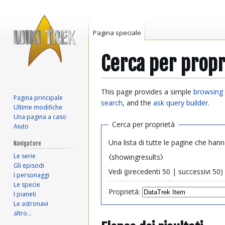
Pagina speciale
Cerca per propr
Vai
Vai
This page provides a simple
browsing 
Pagina principale
alla
alla
search
, and the
ask query builder
.
Ultime modifiche
navigazione
ricerca
Una pagina a caso
Cerca per proprietà
Aiuto
Una lista di tutte le pagine che hann
Navigatore
Le serie
⧼showingresults⧽
Gli episodi
Vedi (
precedenti 50
|
successivi 50
) 
I personaggi
Le specie
Proprietà:
I pianeti
Le astronavi
altro…