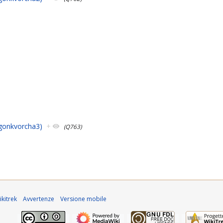
ngonkvorcha3)
+
(Q763)
kitrek
Avvertenze
Versione mobile