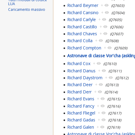
LUA
Richard Beymer
+
(Q7603)
Caricamento massivo
Richard Cansino
+
(Q7604)
Richard Carlyle
+
(Q7605)
Richard Castillo
+
(Q7606)
Richard Chaves
+
(Q7607)
Richard Colla
+
(Q7608)
Richard Compton
+
(Q7609)
Astronave di classe Vor'cha (askl
Richard Cox
+
(Q7610)
Richard Danus
+
(Q7611)
Richard Daystrom
+
(Q7612)
Richard Deer
+
(Q7613)
Richard Derr
+
(Q7614)
Richard Evans
+
(Q7615)
Richard Fancy
+
(Q7616)
Richard Fliegel
+
(Q7617)
Richard Gadas
+
(Q7618)
Richard Galen
+
(Q7619)
Astronave di classe Vor'cha (askli