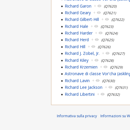
Richard Garon
+
(Q7620)
Richard Geary
+
(Q7621)
Richard Gilbert-Hill
+
(Q7622)
Richard Hale
+
(Q7623)
Richard Harder
+
(Q7624)
Richard Herd
+
(Q7625)
Richard Hill
+
(Q7626)
Richard J. Zobel, Jr.
+
(Q7627)
Richard Kiley
+
(Q7628)
Richard Krzemien
+
(Q7629)
Astronave di classe Vor'cha (askli
Richard Lavin
+
(Q7630)
Richard Lee Jackson
+
(Q7631)
Richard Libertini
+
(Q7632)
Informativa sulla privacy
Informazioni su Wi