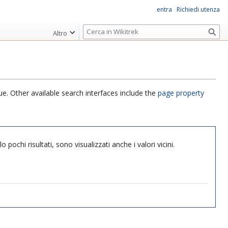
entra
Richiedi utenza
R
Altro
i
c
e
r
c
ue. Other available search interfaces include the
page property
a
pochi risultati, sono visualizzati anche i valori vicini.