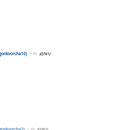
ingonkvorcha10)
+
(Q761)
ngonkvorcha2)
+
(Q762)