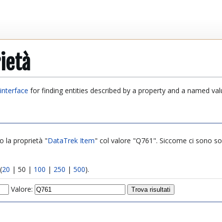
ietà
interface
for finding entities described by a property and a named val
o la proprietà "
DataTrek Item
" col valore "Q761". Siccome ci sono solo 
(
20
|
50
|
100
|
250
|
500
).
Valore: