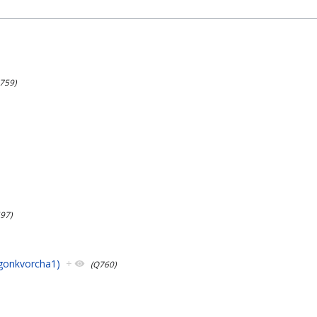
759)
97)
ngonkvorcha1)
+
(Q760)