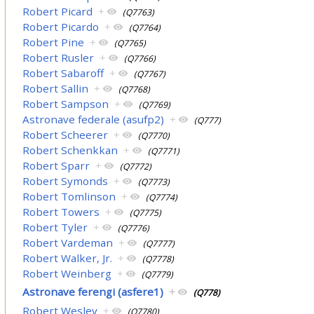
Robert Picard
+
(Q7763)
Robert Picardo
+
(Q7764)
Robert Pine
+
(Q7765)
Robert Rusler
+
(Q7766)
Robert Sabaroff
+
(Q7767)
Robert Sallin
+
(Q7768)
Robert Sampson
+
(Q7769)
Astronave federale (asufp2)
+
(Q777)
Robert Scheerer
+
(Q7770)
Robert Schenkkan
+
(Q7771)
Robert Sparr
+
(Q7772)
Robert Symonds
+
(Q7773)
Robert Tomlinson
+
(Q7774)
Robert Towers
+
(Q7775)
Robert Tyler
+
(Q7776)
Robert Vardeman
+
(Q7777)
Robert Walker, Jr.
+
(Q7778)
Robert Weinberg
+
(Q7779)
Astronave ferengi (asfere1)
+
(Q778)
Robert Wesley
+
(Q7780)