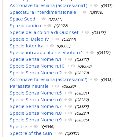
Astronave taresiana (astaresiana1)
+
(Q837)
Spaccatura interdimensionale
+
(Q8370)
Space Seed
+
(Q8371)
Spazio caotico
+
(Q8372)
Specie della colonia di Quonset
+
(Q8373)
Specie di Daled IV
+
(Q8374)
Specie fotonica
+
(Q8375)
Specie intrappolata nel Vuoto n.1
+
(Q8376)
Specie Senza Nome n.1
+
(Q8377)
Specie Senza Nome n.10
+
(Q8378)
Specie Senza Nome n.2
+
(Q8379)
Astronave taresiana (astaresiana2)
+
(Q838)
Parassita neurale
+
(Q8380)
Specie Senza Nome n.5
+
(Q8381)
Specie Senza Nome n.6
+
(Q8382)
Specie Senza Nome n.7
+
(Q8383)
Specie Senza Nome n.8
+
(Q8384)
Specie Senza Nome n.9
+
(Q8385)
Spectre
+
(Q8386)
Spectre of the Gun
+
(Q8387)