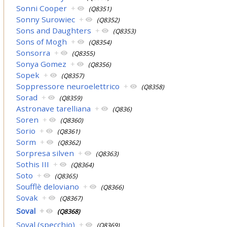
Sonni Cooper
+
(Q8351)
Sonny Surowiec
+
(Q8352)
Sons and Daughters
+
(Q8353)
Sons of Mogh
+
(Q8354)
Sonsorra
+
(Q8355)
Sonya Gomez
+
(Q8356)
Sopek
+
(Q8357)
Soppressore neuroelettrico
+
(Q8358)
Sorad
+
(Q8359)
Astronave tarelliana
+
(Q836)
Soren
+
(Q8360)
Sorio
+
(Q8361)
Sorm
+
(Q8362)
Sorpresa silven
+
(Q8363)
Sothis III
+
(Q8364)
Soto
+
(Q8365)
Soufflè deloviano
+
(Q8366)
Sovak
+
(Q8367)
Soval
+
(Q8368)
Soval (specchio)
+
(Q8369)