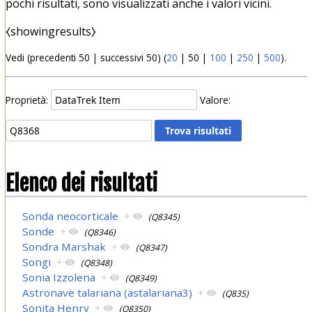
pochi risultati, sono visualizzati anche i valori vicini.
⧼showingresults⧽
Vedi (
precedenti 50
|
successivi 50
) (
20
|
50
|
100
|
250
|
500
).
Proprietà:
Valore:
Elenco dei risultati
Sonda neocorticale
+
(Q8345)
Sonde
+
(Q8346)
Sondra Marshak
+
(Q8347)
Songi
+
(Q8348)
Sonia Izzolena
+
(Q8349)
Astronave talariana (astalariana3)
+
(Q835)
Sonita Henry
+
(Q8350)