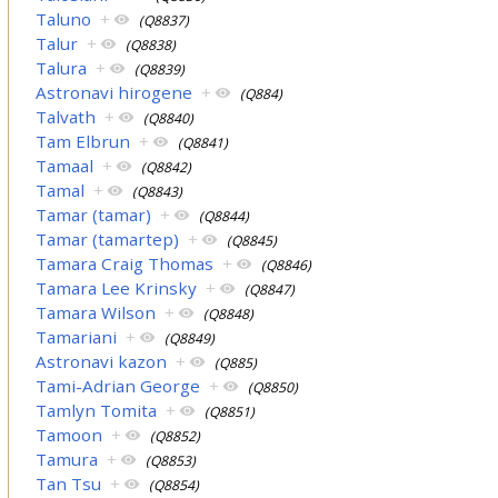
Taluno
+
(Q8837)
Talur
+
(Q8838)
Talura
+
(Q8839)
Astronavi hirogene
+
(Q884)
Talvath
+
(Q8840)
Tam Elbrun
+
(Q8841)
Tamaal
+
(Q8842)
Tamal
+
(Q8843)
Tamar (tamar)
+
(Q8844)
Tamar (tamartep)
+
(Q8845)
Tamara Craig Thomas
+
(Q8846)
Tamara Lee Krinsky
+
(Q8847)
Tamara Wilson
+
(Q8848)
Tamariani
+
(Q8849)
Astronavi kazon
+
(Q885)
Tami-Adrian George
+
(Q8850)
Tamlyn Tomita
+
(Q8851)
Tamoon
+
(Q8852)
Tamura
+
(Q8853)
Tan Tsu
+
(Q8854)