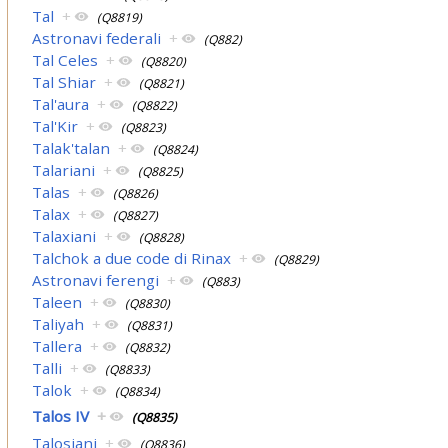
Tal
+
(Q8819)
Astronavi federali
+
(Q882)
Tal Celes
+
(Q8820)
Tal Shiar
+
(Q8821)
Tal'aura
+
(Q8822)
Tal'Kir
+
(Q8823)
Talak'talan
+
(Q8824)
Talariani
+
(Q8825)
Talas
+
(Q8826)
Talax
+
(Q8827)
Talaxiani
+
(Q8828)
Talchok a due code di Rinax
+
(Q8829)
Astronavi ferengi
+
(Q883)
Taleen
+
(Q8830)
Taliyah
+
(Q8831)
Tallera
+
(Q8832)
Talli
+
(Q8833)
Talok
+
(Q8834)
Talos IV
+
(Q8835)
Talosiani
+
(Q8836)