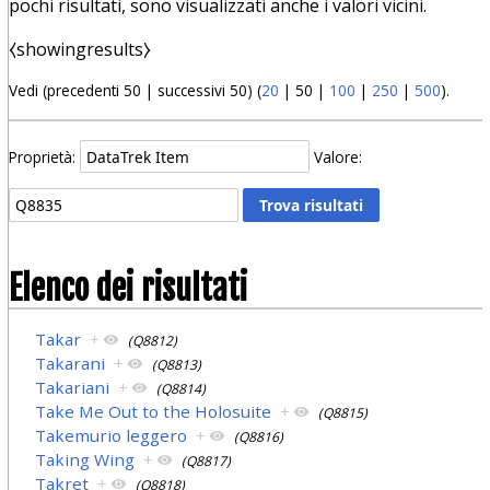
pochi risultati, sono visualizzati anche i valori vicini.
⧼showingresults⧽
Vedi (
precedenti 50
|
successivi 50
) (
20
|
50
|
100
|
250
|
500
).
Proprietà:
Valore:
Elenco dei risultati
Takar
+
(Q8812)
Takarani
+
(Q8813)
Takariani
+
(Q8814)
Take Me Out to the Holosuite
+
(Q8815)
Takemurio leggero
+
(Q8816)
Taking Wing
+
(Q8817)
Takret
+
(Q8818)