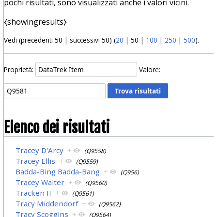
pochi risultati, sono visualizzati anche i valori vicini.
⧼showingresults⧽
Vedi (
precedenti 50
|
successivi 50
) (
20
|
50
|
100
|
250
|
500
).
Proprietà:
Valore:
Elenco dei risultati
Tracey D'Arcy
+
(Q9558)
Tracey Ellis
+
(Q9559)
Badda-Bing Badda-Bang
+
(Q956)
Tracey Walter
+
(Q9560)
Tracken II
+
(Q9561)
Tracy Middendorf
+
(Q9562)
Tracy Scoggins
+
(Q9564)