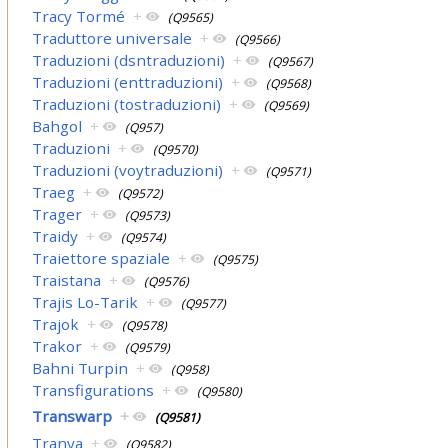
Tracy Tormé
+
(Q9565)
Traduttore universale
+
(Q9566)
Traduzioni (dsntraduzioni)
+
(Q9567)
Traduzioni (enttraduzioni)
+
(Q9568)
Traduzioni (tostraduzioni)
+
(Q9569)
Bahgol
+
(Q957)
Traduzioni
+
(Q9570)
Traduzioni (voytraduzioni)
+
(Q9571)
Traeg
+
(Q9572)
Trager
+
(Q9573)
Traidy
+
(Q9574)
Traiettore spaziale
+
(Q9575)
Traistana
+
(Q9576)
Trajis Lo-Tarik
+
(Q9577)
Trajok
+
(Q9578)
Trakor
+
(Q9579)
Bahni Turpin
+
(Q958)
Transfigurations
+
(Q9580)
Transwarp
+
(Q9581)
Tranya
+
(Q9582)