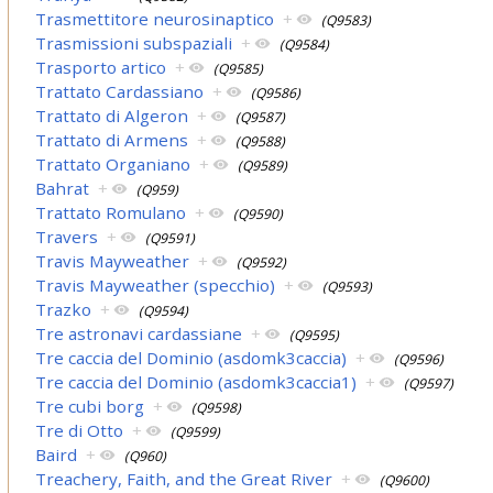
Trasmettitore neurosinaptico
+
(Q9583)
Trasmissioni subspaziali
+
(Q9584)
Trasporto artico
+
(Q9585)
Trattato Cardassiano
+
(Q9586)
Trattato di Algeron
+
(Q9587)
Trattato di Armens
+
(Q9588)
Trattato Organiano
+
(Q9589)
Bahrat
+
(Q959)
Trattato Romulano
+
(Q9590)
Travers
+
(Q9591)
Travis Mayweather
+
(Q9592)
Travis Mayweather (specchio)
+
(Q9593)
Trazko
+
(Q9594)
Tre astronavi cardassiane
+
(Q9595)
Tre caccia del Dominio (asdomk3caccia)
+
(Q9596)
Tre caccia del Dominio (asdomk3caccia1)
+
(Q9597)
Tre cubi borg
+
(Q9598)
Tre di Otto
+
(Q9599)
Baird
+
(Q960)
Treachery, Faith, and the Great River
+
(Q9600)