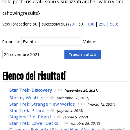
solo pochi risultati, sono visualizzati anche i valori vicini.
⧼showingresults⧽
Vedi (
precedenti 50
|
successivi 50
) (
20
|
50
|
100
|
250
|
500
).
Proprietà:
Valore:
Elenco dei risultati
Star Trek: Discovery
+
(novembre 26, 2021)
Stormy Weather
+
(dicembre 30, 2021)
Star Trek: Strange New Worlds
+
(marzo 12, 2021)
Star Trek: Picard
+
(agosto 4, 2018)
Stagione 3 di Picard
+
(aprile 5, 2022)
Star Trek: Lower Decks
+
(ottobre 25, 2018)
Categoria:Episodi di Strange New Worlds
+
(maggio 5,