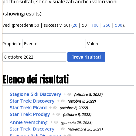
pochi risultati, sono visualizzati anche i valori vicini.
⧼showingresults⧽
Vedi (
precedenti 50
|
successivi 50
) (
20
|
50
|
100
|
250
|
500
).
Proprietà:
Valore:
Elenco dei risultati
Stagione 5 di Discovery
+
(ottobre 8, 2022)
Star Trek: Discovery
+
(ottobre 8, 2022)
Star Trek: Picard
+
(ottobre 8, 2022)
Star Trek: Prodigy
+
(ottobre 8, 2022)
Annie Wersching
+
(gennaio 29, 2023)
Star Trek: Discovery
+
(novembre 26, 2021)
Stagione 5 di Discovery
+