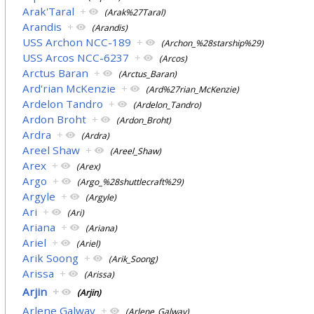
Arak'Taral
+
(Arak%27Taral)
Arandis
+
(Arandis)
USS Archon NCC-189
+
(Archon_%28starship%29)
USS Arcos NCC-6237
+
(Arcos)
Arctus Baran
+
(Arctus_Baran)
Ard'rian McKenzie
+
(Ard%27rian_McKenzie)
Ardelon Tandro
+
(Ardelon_Tandro)
Ardon Broht
+
(Ardon_Broht)
Ardra
+
(Ardra)
Areel Shaw
+
(Areel_Shaw)
Arex
+
(Arex)
Argo
+
(Argo_%28shuttlecraft%29)
Argyle
+
(Argyle)
Ari
+
(Ari)
Ariana
+
(Ariana)
Ariel
+
(Ariel)
Arik Soong
+
(Arik_Soong)
Arissa
+
(Arissa)
Arjin
+
(Arjin)
Arlene Galway
+
(Arlene_Galway)