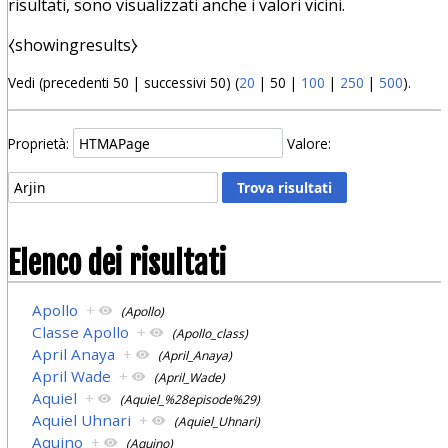
risultati, sono visualizzati anche i valori vicini.
⧼showingresults⧽
Vedi (
precedenti 50
|
successivi 50
) (
20
|
50
|
100
|
250
|
500
).
Proprietà:
Valore:
Elenco dei risultati
Apollo
+
(Apollo)
Classe Apollo
+
(Apollo_class)
April Anaya
+
(April_Anaya)
April Wade
+
(April_Wade)
Aquiel
+
(Aquiel_%28episode%29)
Aquiel Uhnari
+
(Aquiel_Uhnari)
Aquino
+
(Aquino)