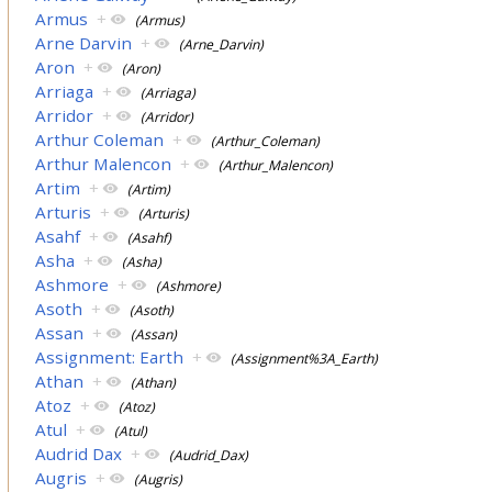
Armus
+
(Armus)
Arne Darvin
+
(Arne_Darvin)
Aron
+
(Aron)
Arriaga
+
(Arriaga)
Arridor
+
(Arridor)
Arthur Coleman
+
(Arthur_Coleman)
Arthur Malencon
+
(Arthur_Malencon)
Artim
+
(Artim)
Arturis
+
(Arturis)
Asahf
+
(Asahf)
Asha
+
(Asha)
Ashmore
+
(Ashmore)
Asoth
+
(Asoth)
Assan
+
(Assan)
Assignment: Earth
+
(Assignment%3A_Earth)
Athan
+
(Athan)
Atoz
+
(Atoz)
Atul
+
(Atul)
Audrid Dax
+
(Audrid_Dax)
Augris
+
(Augris)