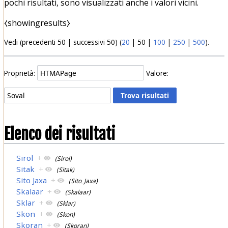
pochi risultati, sono visualizzati anche i valori vicini.
⧼showingresults⧽
Vedi (
precedenti 50
|
successivi 50
) (
20
|
50
|
100
|
250
|
500
).
Proprietà:
Valore:
Elenco dei risultati
Sirol
+
(Sirol)
Sitak
+
(Sitak)
Sito Jaxa
+
(Sito_Jaxa)
Skalaar
+
(Skalaar)
Sklar
+
(Sklar)
Skon
+
(Skon)
Skoran
+
(Skoran)