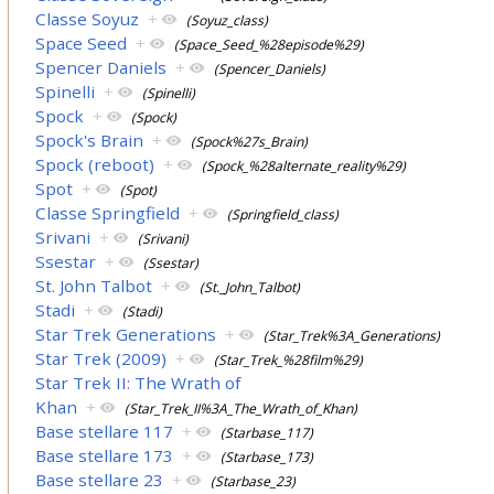
Classe Soyuz
+
(Soyuz_class)
Space Seed
+
(Space_Seed_%28episode%29)
Spencer Daniels
+
(Spencer_Daniels)
Spinelli
+
(Spinelli)
Spock
+
(Spock)
Spock's Brain
+
(Spock%27s_Brain)
Spock (reboot)
+
(Spock_%28alternate_reality%29)
Spot
+
(Spot)
Classe Springfield
+
(Springfield_class)
Srivani
+
(Srivani)
Ssestar
+
(Ssestar)
St. John Talbot
+
(St._John_Talbot)
Stadi
+
(Stadi)
Star Trek Generations
+
(Star_Trek%3A_Generations)
Star Trek (2009)
+
(Star_Trek_%28film%29)
Star Trek II: The Wrath of
Khan
+
(Star_Trek_II%3A_The_Wrath_of_Khan)
Base stellare 117
+
(Starbase_117)
Base stellare 173
+
(Starbase_173)
Base stellare 23
+
(Starbase_23)