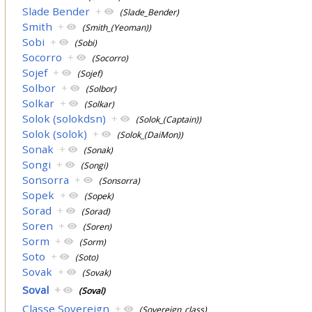
Slade Bender
+
(Slade_Bender)
Smith
+
(Smith_(Yeoman))
Sobi
+
(Sobi)
Socorro
+
(Socorro)
Sojef
+
(Sojef)
Solbor
+
(Solbor)
Solkar
+
(Solkar)
Solok (solokdsn)
+
(Solok_(Captain))
Solok (solok)
+
(Solok_(DaiMon))
Sonak
+
(Sonak)
Songi
+
(Songi)
Sonsorra
+
(Sonsorra)
Sopek
+
(Sopek)
Sorad
+
(Sorad)
Soren
+
(Soren)
Sorm
+
(Sorm)
Soto
+
(Soto)
Sovak
+
(Sovak)
Soval
+
(Soval)
Classe Sovereign
+
(Sovereign_class)