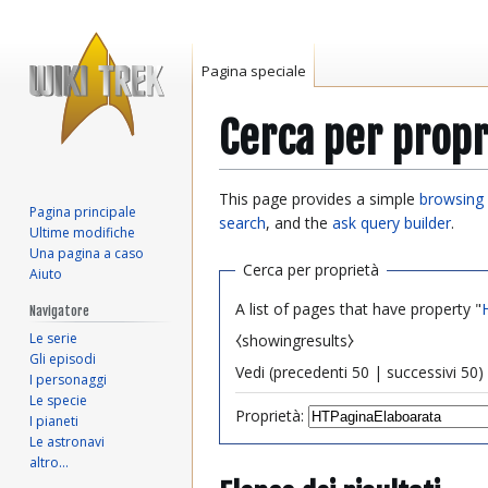
Pagina speciale
Cerca per propr
Vai
Vai
This page provides a simple
browsing 
Pagina principale
alla
alla
search
, and the
ask query builder
.
Ultime modifiche
navigazione
ricerca
Una pagina a caso
Cerca per proprietà
Aiuto
A list of pages that have property "
Navigatore
Le serie
⧼showingresults⧽
Gli episodi
Vedi (
precedenti 50
|
successivi 50
) 
I personaggi
Le specie
Proprietà:
I pianeti
Le astronavi
altro…