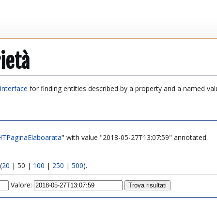
ietà
interface
for finding entities described by a property and a named val
HTPaginaElaboarata
" with value "2018-05-27T13:07:59" annotated.
(
20
|
50
|
100
|
250
|
500
).
Valore: