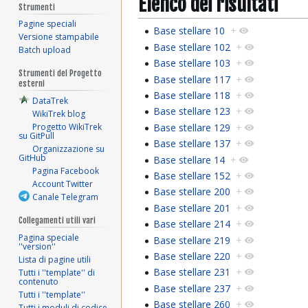
Elenco dei risultati
Strumenti
Pagine speciali
Base stellare 10
+
Versione stampabile
Base stellare 102
+
Batch upload
Base stellare 103
+
Strumenti del Progetto
Base stellare 117
+
esterni
Base stellare 118
+
DataTrek
Base stellare 123
+
WikiTrek blog
Base stellare 129
+
Progetto WikiTrek
su GitPull
Base stellare 137
+
Organizzazione su
GitHub
Base stellare 14
+
Pagina Facebook
Base stellare 152
+
Account Twitter
Base stellare 200
+
Canale Telegram
Base stellare 201
+
Collegamenti utili vari
Base stellare 214
+
Pagina speciale
Base stellare 219
+
''version''
Base stellare 220
+
Lista di pagine utili
Base stellare 231
+
Tutti i ''template'' di
contenuto
Base stellare 237
+
Tutti i ''template''
Base stellare 260
+
Tutti i moduli di codice