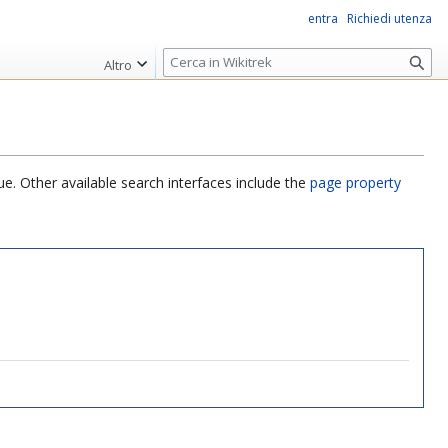
entra
Richiedi utenza
R
Altro
i
c
e
r
c
ue. Other available search interfaces include the
page property
a