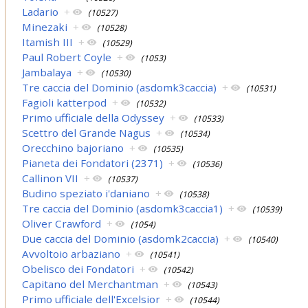
Ladario
+
(10527)
Minezaki
+
(10528)
Itamish III
+
(10529)
Paul Robert Coyle
+
(1053)
Jambalaya
+
(10530)
Tre caccia del Dominio (asdomk3caccia)
+
(10531)
Fagioli katterpod
+
(10532)
Primo ufficiale della Odyssey
+
(10533)
Scettro del Grande Nagus
+
(10534)
Orecchino bajoriano
+
(10535)
Pianeta dei Fondatori (2371)
+
(10536)
Callinon VII
+
(10537)
Budino speziato i'daniano
+
(10538)
Tre caccia del Dominio (asdomk3caccia1)
+
(10539)
Oliver Crawford
+
(1054)
Due caccia del Dominio (asdomk2caccia)
+
(10540)
Avvoltoio arbaziano
+
(10541)
Obelisco dei Fondatori
+
(10542)
Capitano del Merchantman
+
(10543)
Primo ufficiale dell'Excelsior
+
(10544)