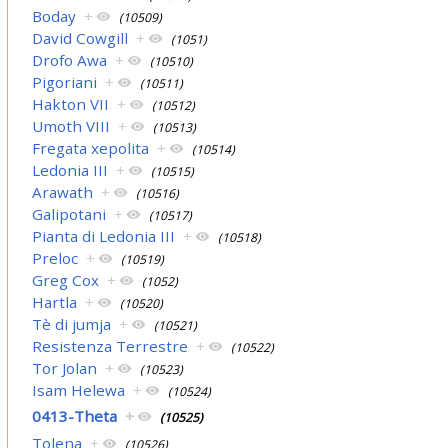
Boday
+
(10509)
David Cowgill
+
(1051)
Drofo Awa
+
(10510)
Pigoriani
+
(10511)
Hakton VII
+
(10512)
Umoth VIII
+
(10513)
Fregata xepolita
+
(10514)
Ledonia III
+
(10515)
Arawath
+
(10516)
Galipotani
+
(10517)
Pianta di Ledonia III
+
(10518)
Preloc
+
(10519)
Greg Cox
+
(1052)
Hartla
+
(10520)
Tè di jumja
+
(10521)
Resistenza Terrestre
+
(10522)
Tor Jolan
+
(10523)
Isam Helewa
+
(10524)
0413-Theta
+
(10525)
Tolena
+
(10526)