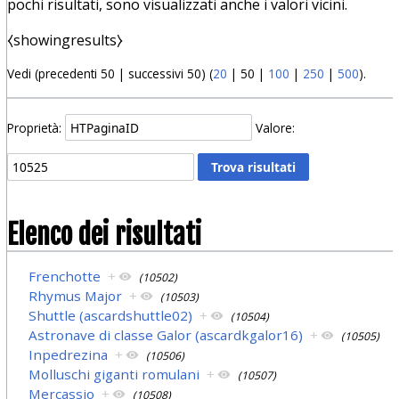
pochi risultati, sono visualizzati anche i valori vicini.
⧼showingresults⧽
Vedi (
precedenti 50
|
successivi 50
) (
20
|
50
|
100
|
250
|
500
).
Proprietà:
Valore:
Elenco dei risultati
Frenchotte
+
(10502)
Rhymus Major
+
(10503)
Shuttle (ascardshuttle02)
+
(10504)
Astronave di classe Galor (ascardkgalor16)
+
(10505)
Inpedrezina
+
(10506)
Molluschi giganti romulani
+
(10507)
Mercassio
+
(10508)