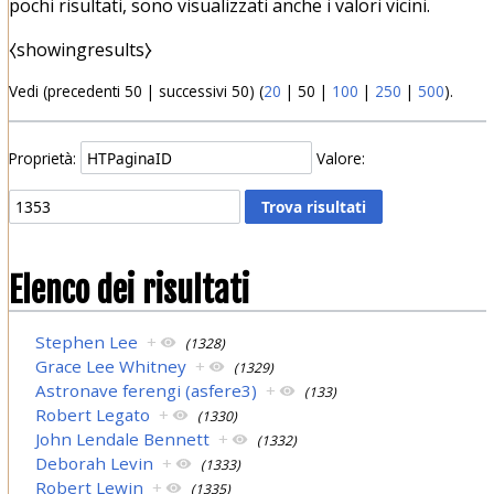
pochi risultati, sono visualizzati anche i valori vicini.
⧼showingresults⧽
Vedi (
precedenti 50
|
successivi 50
) (
20
|
50
|
100
|
250
|
500
).
Proprietà:
Valore:
Elenco dei risultati
Stephen Lee
+
(1328)
Grace Lee Whitney
+
(1329)
Astronave ferengi (asfere3)
+
(133)
Robert Legato
+
(1330)
John Lendale Bennett
+
(1332)
Deborah Levin
+
(1333)
Robert Lewin
+
(1335)