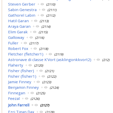
Steven Gerber
+
(2110)
Sabin Genestra
+
(2111)
Gathorel Labin
+
(2112)
Hatil Garan
+
(2113)
Araya Garan
+
(2114)
Elim Garak
+
(2115)
Galloway
+
(2116)
Fuller
+
(2117)
Robert Fox
+
(2118)
Fletcher (fletcher1)
+
(2119)
Astronave di classe K'Vort (asklingonkkvort2)
+
(212)
Flaherty
+
(2120)
Fisher (fisher)
+
(2121)
Fisher (fisher1)
+
(2122)
Jamie Finney
+
(2123)
Benjamin Finney
+
(2124)
Finnegan
+
(2125)
Feezal
+
(2126)
John Farrell
+
(2127)
Ezri Tigan Dax
+
(2128)