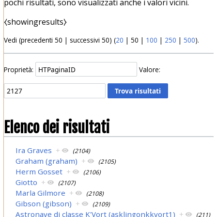
pochi risultati, sono visualizzati anche i valori vicini.
⧼showingresults⧽
Vedi (
precedenti 50
|
successivi 50
) (
20
|
50
|
100
|
250
|
500
).
Proprietà:
Valore:
Elenco dei risultati
Ira Graves
+
(2104)
Graham (graham)
+
(2105)
Herm Gosset
+
(2106)
Giotto
+
(2107)
Marla Gilmore
+
(2108)
Gibson (gibson)
+
(2109)
Astronave di classe K'Vort (asklingonkkvort1)
+
(211)