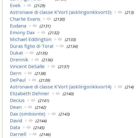
Evek
+
(2129)
Astronave di classe K'Vort (asklingonkkvort3)
+
(213)
Charlie Evans
+
(2130)
Eudana
+
(2131)
Emony Dax
+
(2132)
Michael Eddington
+
(2133)
Duras figlio di Toral
+
(2134)
Dukat
+
(2135)
Drennik
+
(2136)
Vincent DeSalle
+
(2137)
Dern
+
(2138)
DePaul
+
(2139)
Astronave di classe K'Vort (asklingonkkvort4)
+
(214)
Elizabeth Dehner
+
(2140)
Decius
+
(2141)
Dean
+
(2142)
Dax (simbionte)
+
(2143)
David
+
(2144)
Data
+
(2145)
Darnell
+
(2146)