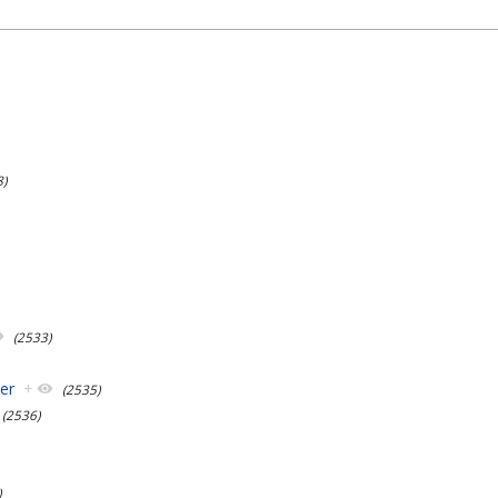
8)
(2533)
ver
+
(2535)
(2536)
)