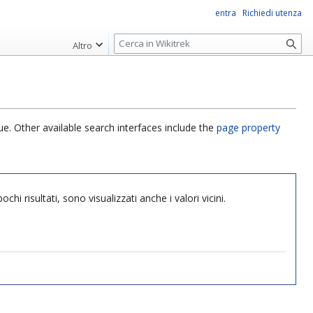
entra
Richiedi utenza
R
Altro
i
c
e
r
c
ue. Other available search interfaces include the
page property
a
hi risultati, sono visualizzati anche i valori vicini.