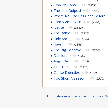
Code of Honor
+
(2558)
The Last Outpost
+
(2559)
Where No One Has Gone Before
Lonely Among Us
+
(2561)
Justice
+
(2562)
The Battle
+
(2563)
Hide And Q
+
(2564)
Haven
+
(2565)
The Big Goodbye
+
(2566)
Datalore
+
(2567)
Angel One
+
(2568)
11001001
+
(2569)
Classe D'deridex
+
(257)
Too Short A Season
+
(2570)
Informativa sulla privacy
Informazioni su Wi