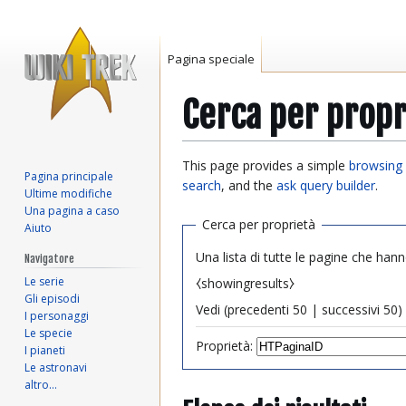
Pagina speciale
Cerca per propr
Vai
Vai
This page provides a simple
browsing 
Pagina principale
alla
alla
search
, and the
ask query builder
.
Ultime modifiche
navigazione
ricerca
Una pagina a caso
Cerca per proprietà
Aiuto
Una lista di tutte le pagine che hann
Navigatore
Le serie
⧼showingresults⧽
Gli episodi
Vedi (
precedenti 50
|
successivi 50
) 
I personaggi
Le specie
Proprietà:
I pianeti
Le astronavi
altro…