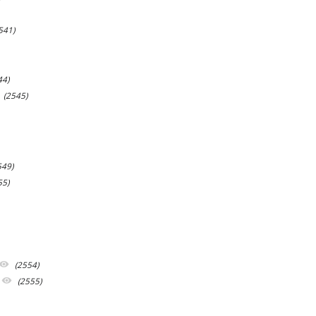
541)
44)
(2545)
549)
55)
(2554)
(2555)