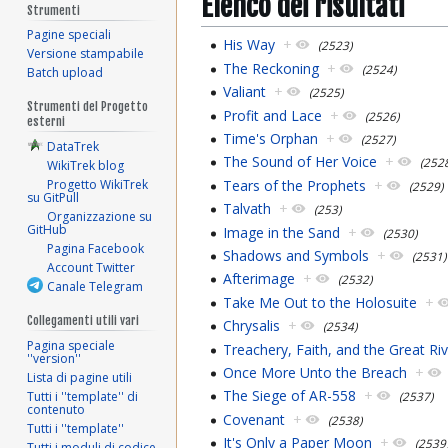
Elenco dei risultati
Strumenti
Pagine speciali
His Way
+
(2523)
Versione stampabile
The Reckoning
+
(2524)
Batch upload
Valiant
+
(2525)
Strumenti del Progetto
Profit and Lace
+
(2526)
esterni
Time's Orphan
+
(2527)
DataTrek
The Sound of Her Voice
+
(252
WikiTrek blog
Tears of the Prophets
+
Progetto WikiTrek
(2529)
su GitPull
Talvath
+
(253)
Organizzazione su
GitHub
Image in the Sand
+
(2530)
Pagina Facebook
Shadows and Symbols
+
(2531)
Account Twitter
Afterimage
+
(2532)
Canale Telegram
Take Me Out to the Holosuite
+
Collegamenti utili vari
Chrysalis
+
(2534)
Pagina speciale
Treachery, Faith, and the Great Ri
''version''
Once More Unto the Breach
+
Lista di pagine utili
The Siege of AR-558
+
Tutti i ''template'' di
(2537)
contenuto
Covenant
+
(2538)
Tutti i ''template''
It's Only a Paper Moon
+
(2539
Tutti i moduli di codice