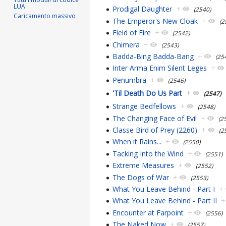
LUA
Prodigal Daughter
+
(2540)
Caricamento massivo
The Emperor's New Cloak
+
(2
Field of Fire
+
(2542)
Chimera
+
(2543)
Badda-Bing Badda-Bang
+
(25
Inter Arma Enim Silent Leges
+
Penumbra
+
(2546)
'Til Death Do Us Part
+
(2547)
Strange Bedfellows
+
(2548)
The Changing Face of Evil
+
(2
Classe Bird of Prey (2260)
+
(2
When it Rains...
+
(2550)
Tacking Into the Wind
+
(2551)
Extreme Measures
+
(2552)
The Dogs of War
+
(2553)
What You Leave Behind - Part I
+
What You Leave Behind - Part II
+
Encounter at Farpoint
+
(2556)
The Naked Now
+
(2557)