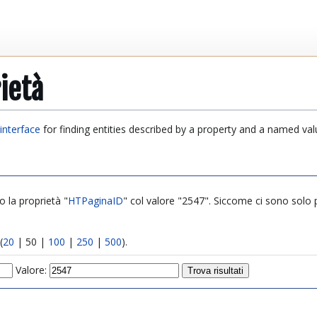
ietà
interface
for finding entities described by a property and a named val
o la proprietà "
HTPaginaID
" col valore "2547". Siccome ci sono solo poc
(
20
|
50
|
100
|
250
|
500
).
Valore: