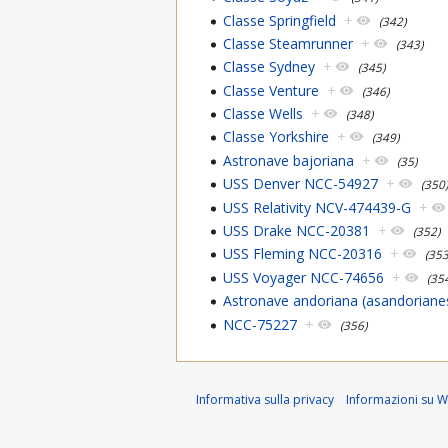
Classe Springfield
+
(342)
Classe Steamrunner
+
(343)
Classe Sydney
+
(345)
Classe Venture
+
(346)
Classe Wells
+
(348)
Classe Yorkshire
+
(349)
Astronave bajoriana
+
(35)
USS Denver NCC-54927
+
(350
USS Relativity NCV-474439-G
+
USS Drake NCC-20381
+
(352)
USS Fleming NCC-20316
+
(353
USS Voyager NCC-74656
+
(35
Astronave andoriana (asandoriane
NCC-75227
+
(356)
Informativa sulla privacy
Informazioni su Wi