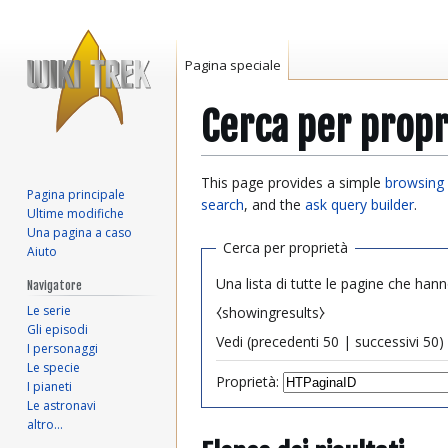
Pagina speciale
Cerca per propr
Vai
Vai
This page provides a simple
browsing 
Pagina principale
alla
alla
search
, and the
ask query builder
.
Ultime modifiche
navigazione
ricerca
Una pagina a caso
Cerca per proprietà
Aiuto
Una lista di tutte le pagine che hann
Navigatore
Le serie
⧼showingresults⧽
Gli episodi
Vedi (
precedenti 50
|
successivi 50
) 
I personaggi
Le specie
Proprietà:
I pianeti
Le astronavi
altro…