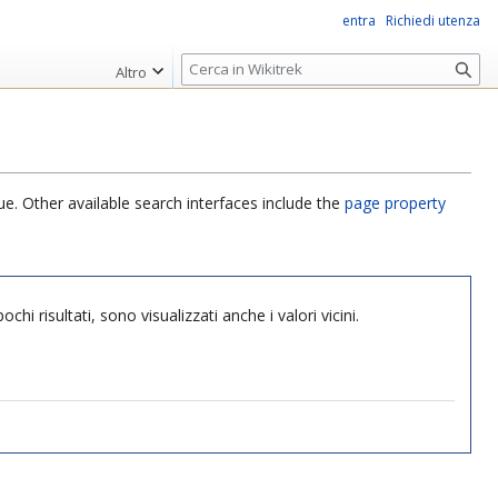
entra
Richiedi utenza
R
Altro
i
c
e
r
c
ue. Other available search interfaces include the
page property
a
hi risultati, sono visualizzati anche i valori vicini.