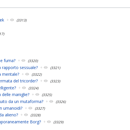
rek
+
(3313)
17)
he fuma?
+
(3320)
n rapporto sessuale?
+
(3321)
a mentale?
+
(3322)
ermata del tricorder?
+
(3323)
lligente?
+
(3324)
 delle maniglie?
+
(3325)
tuito da un mutaforma?
+
(3326)
on umanoidi?
+
(3327)
da alieno?
+
(3328)
emporaneamente Borg?
+
(3329)