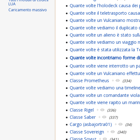
LUA
Quante volte l'holodeck causa dei
Caricamento massivo
Quante volte il teletrasporto caus
Quante volte un Vulcaniano mostra
Quante volte vediamo il duplicato 
Quante volte un alieno è stato sul
Quante volte vediamo un viaggio 
Quante volte è stata utilizzata la T
Quante volte incontriamo forme di 
Quante volte viene interrotto un p
Quante volte un Vulcaniano effett
Classe Prometheus
+
(334)
Quante volte vediamo una timeline
Quante volte un comandante viola 
Quante volte viene rapito un marin
Classe Rigel
+
(336)
Classe Saber
+
(337)
Cargo (asbajortra01)
+
(34)
Classe Sovereign
+
(340)
Classe Soyuz
+
(341)