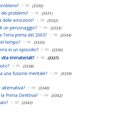
 problemi?
+
(3330)
a dei problemi?
+
(3331)
 delle emozioni?
+
(3332)
di un personaggio?
+
(3333)
la Terra prima del 2063?
+
(3334)
nel tempo?
+
(3335)
erra in un episodio?
+
(3336)
vita immateriali?
+
(3337)
asto?
+
(3338)
ua una fusione mentale?
+
(3339)
 alternativa?
+
(3340)
la Prima Direttiva?
+
(3342)
aio?
+
(3343)