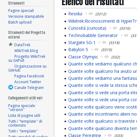
Elenco dei risultati
Strumenti
Pagine speciali
Residui
+
(3312)
Versione stampabile
Wikitrek:Riconoscimenti di HyperT
Batch upload
Curiosità (curiosita)
+
(3316)
Strumenti del Progetto
Technobabble Generator
+
(33
esterni
Stargate SG-1
+
(3318)
DataTrek
Babylon 5
+
(3319)
WikiTrek blog
Classe Olympic
+
Progetto WikiTrek
(332)
su GitPull
Quante volte vediamo qualcuno c
Organizzazione su
GitHub
Quante volte qualcuno ha avuto u
Pagina Facebook
Quante volte vediamo una fantasi
Account Twitter
Quante volte si vede la stessa sch
Canale Telegram
Quante volte si vede una porta inte
Collegamenti utili vari
Quante volte si vede una porta con
Pagina speciale
Quante volte qualcuno viene sosti
''version''
Quante volte incontriamo alieni n
Lista di pagine utili
Quante volte qualcuno si traveste 
Tutti i ''template'' di
contenuto
Quante volte qualcuno diventa t
Tutti i ''template''
Classe Peregrine
+
(333)
Tutti i moduli di codice