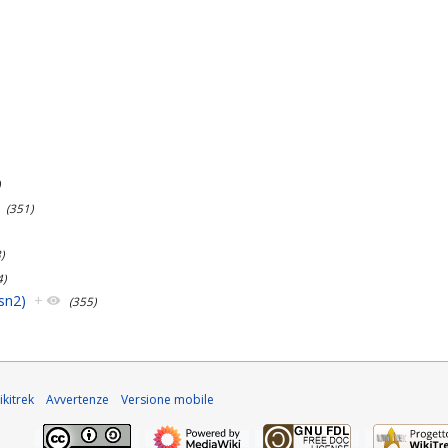
)
(351)
)
4)
sn2)
+
(355)
kitrek
Avvertenze
Versione mobile