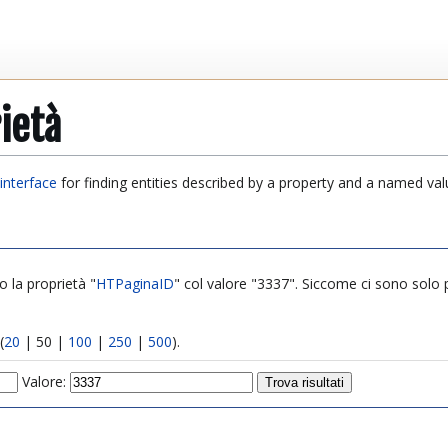
ietà
interface
for finding entities described by a property and a named val
o la proprietà "
HTPaginaID
" col valore "3337". Siccome ci sono solo poc
(
20
|
50
|
100
|
250
|
500
).
Valore: