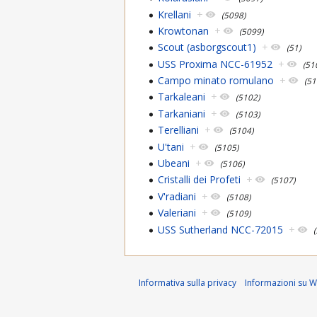
Krellani
+
(5098)
Krowtonan
+
(5099)
Scout (asborgscout1)
+
(51)
USS Proxima NCC-61952
+
(51
Campo minato romulano
+
(51
Tarkaleani
+
(5102)
Tarkaniani
+
(5103)
Terelliani
+
(5104)
U'tani
+
(5105)
Ubeani
+
(5106)
Cristalli dei Profeti
+
(5107)
V'radiani
+
(5108)
Valeriani
+
(5109)
USS Sutherland NCC-72015
+
Informativa sulla privacy
Informazioni su Wi