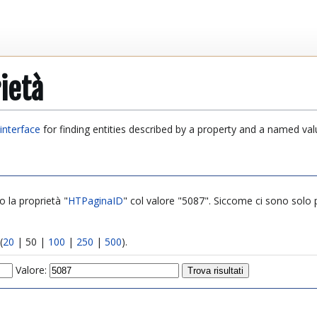
ietà
interface
for finding entities described by a property and a named val
o la proprietà "
HTPaginaID
" col valore "5087". Siccome ci sono solo poc
(
20
|
50
|
100
|
250
|
500
).
Valore: