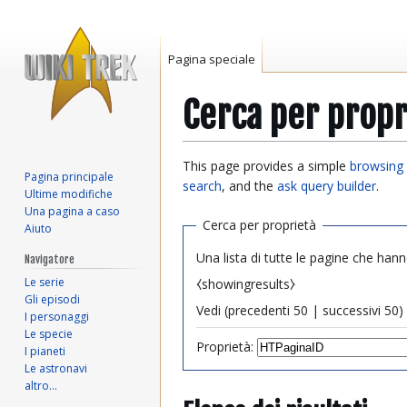
Pagina speciale
Cerca per propr
Vai
Vai
This page provides a simple
browsing 
Pagina principale
alla
alla
search
, and the
ask query builder
.
Ultime modifiche
navigazione
ricerca
Una pagina a caso
Cerca per proprietà
Aiuto
Una lista di tutte le pagine che hann
Navigatore
Le serie
⧼showingresults⧽
Gli episodi
Vedi (
precedenti 50
|
successivi 50
) 
I personaggi
Le specie
Proprietà:
I pianeti
Le astronavi
altro…