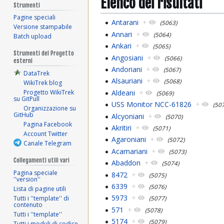
Elenco dei risultati
Strumenti
Pagine speciali
Antarani
+
(5063)
Versione stampabile
Annari
+
(5064)
Batch upload
Ankari
+
(5065)
Strumenti del Progetto
Angosiani
+
(5066)
esterni
Andoriani
+
(5067)
DataTrek
Alsauriani
+
(5068)
WikiTrek blog
Aldeani
+
Progetto WikiTrek
(5069)
su GitPull
USS Monitor NCC-61826
+
(507
Organizzazione su
GitHub
Alcyoniani
+
(5070)
Pagina Facebook
Akritiri
+
(5071)
Account Twitter
Agaroniani
+
(5072)
Canale Telegram
Acamariani
+
(5073)
Collegamenti utili vari
Abaddon
+
(5074)
Pagina speciale
8472
+
(5075)
''version''
6339
+
(5076)
Lista di pagine utili
5973
+
Tutti i ''template'' di
(5077)
contenuto
571
+
(5078)
Tutti i ''template''
5174
+
(5079)
Tutti i moduli di codice