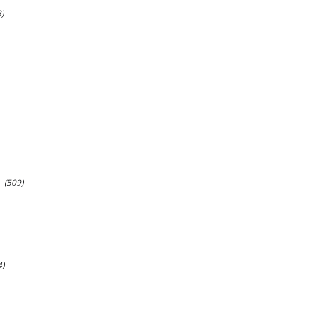
)
(509)
4)