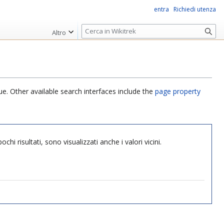
entra
Richiedi utenza
R
Altro
i
c
e
r
c
ue. Other available search interfaces include the
page property
a
hi risultati, sono visualizzati anche i valori vicini.