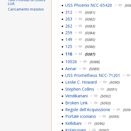
LUA
USS Phoenix NCC-65420
+
(508
Caricamento massivo
312
+
(5081)
263
+
(5082)
262
+
(5083)
259
+
(5084)
149
+
(5085)
125
+
(5086)
116
+
(5087)
10026
+
(5088)
Aenar
+
(5089)
USS Prometheus NCC-71201
+
Leslie C. Howard
+
(5090)
Stephen Collins
+
(5091)
Vendikariani
+
(5092)
Broken Link
+
(5093)
Regole dell'Acquisizione
+
(509
Portale iconiano
+
(5095)
Kellidiani
+
(5096)
Kolarusiani
+
(5097)