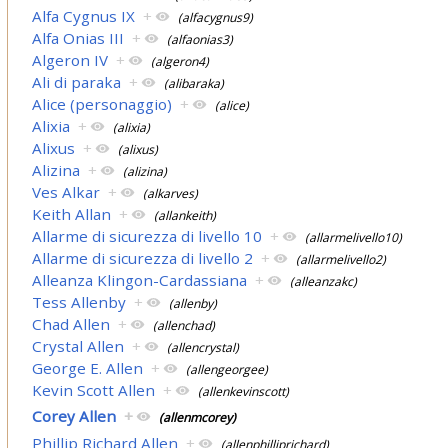
Alfa Cygnus IX
+
(alfacygnus9)
Alfa Onias III
+
(alfaonias3)
Algeron IV
+
(algeron4)
Ali di paraka
+
(alibaraka)
Alice (personaggio)
+
(alice)
Alixia
+
(alixia)
Alixus
+
(alixus)
Alizina
+
(alizina)
Ves Alkar
+
(alkarves)
Keith Allan
+
(allankeith)
Allarme di sicurezza di livello 10
+
(allarmelivello10)
Allarme di sicurezza di livello 2
+
(allarmelivello2)
Alleanza Klingon-Cardassiana
+
(alleanzakc)
Tess Allenby
+
(allenby)
Chad Allen
+
(allenchad)
Crystal Allen
+
(allencrystal)
George E. Allen
+
(allengeorgee)
Kevin Scott Allen
+
(allenkevinscott)
Corey Allen
+
(allenmcorey)
Phillip Richard Allen
+
(allenphilliprichard)