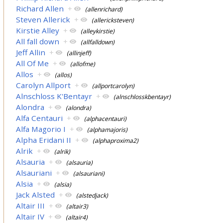
Richard Allen
+
(allenrichard)
Steven Allerick
+
(allericksteven)
Kirstie Alley
+
(alleykirstie)
All fall down
+
(allfalldown)
Jeff Allin
+
(allinjeff)
All Of Me
+
(allofme)
Allos
+
(allos)
Carolyn Allport
+
(allportcarolyn)
Alnschloss K'Bentayr
+
(alnschlosskbentayr)
Alondra
+
(alondra)
Alfa Centauri
+
(alphacentauri)
Alfa Magorio I
+
(alphamajoris)
Alpha Eridani II
+
(alphaproxima2)
Alrik
+
(alrik)
Alsauria
+
(alsauria)
Alsauriani
+
(alsauriani)
Alsia
+
(alsia)
Jack Alsted
+
(alstedjack)
Altair III
+
(altair3)
Altair IV
+
(altair4)