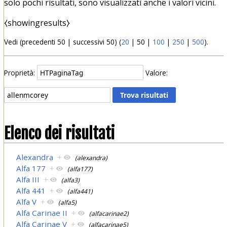
solo pochi risultati, sono visualizzati anche i valori vicini.
⧼showingresults⧽
Vedi (
precedenti 50
|
successivi 50
) (
20
|
50
|
100
|
250
|
500
).
Proprietà:
Valore:
Elenco dei risultati
Alexandra
+
(alexandra)
Alfa 177
+
(alfa177)
Alfa III
+
(alfa3)
Alfa 441
+
(alfa441)
Alfa V
+
(alfa5)
Alfa Carinae II
+
(alfacarinae2)
Alfa Carinae V
+
(alfacarinae5)