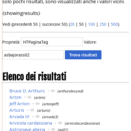
solo pochi risultati, sono visualizzati anche i valori vicini.
⧼showingresults⧽
Vedi (
precedenti 50
|
successivi 50
) (
20
|
50
|
100
|
250
|
500
).
Proprietà:
Valore:
Elenco dei risultati
Bruce D. Arthurs
+
(arthursbruced)
Artim
+
(artim)
Jeff Arton
+
(artonjeff)
Arturis
+
(arturis)
Arvada III
+
(arvada3)
Arvicola cardassiana
+
(arvicolacardassiana)
Astronave aliena
+
(as01)