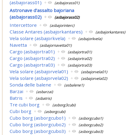
(asbajorass01)
+
(asbajorass01)
Astronave d'assalto bajoriana
(asbajorass02)
+
(asbajorass02)
Intercettore
+
(asbajorinterc)
Classe Antares (asbajorkantares)
+
(asbajorkantares)
Vela solare (asbajorkvela)
+
(asbajorkvela)
Navetta
+
(asbajornavetta01)
Cargo (asbajortra01)
+
(asbajortra01)
Cargo (asbajortra02)
+
(asbajortra02)
Cargo (asbajortra03)
+
(asbajortra03)
Vela solare (asbajorvela01)
+
(asbajorvela01)
Vela solare (asbajorvela02)
+
(asbajorvela02)
Sonda delle balene
+
(asbalene1)
Barzai
+
(asbarzai)
Batris
+
(asbatris)
Tre cubi borg
+
(asborg3cubi)
Cubi borg
+
(asborgcubi)
Cubo borg (asborgcubo1)
+
(asborgcubo1)
Cubo borg (asborgcubo2)
+
(asborgcubo2)
Cubo borg (asborgcubo3)
+
(asborgcubo3)