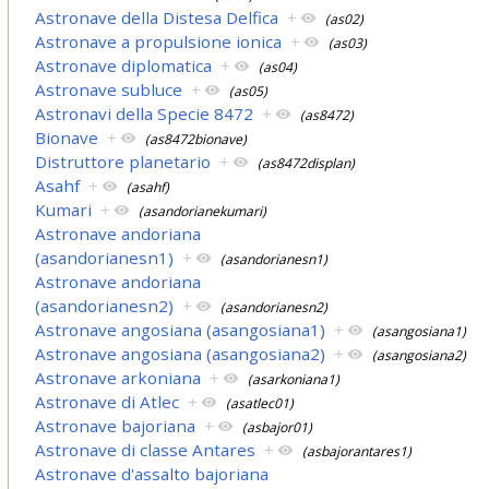
Astronave della Distesa Delfica
+
(as02)
Astronave a propulsione ionica
+
(as03)
Astronave diplomatica
+
(as04)
Astronave subluce
+
(as05)
Astronavi della Specie 8472
+
(as8472)
Bionave
+
(as8472bionave)
Distruttore planetario
+
(as8472displan)
Asahf
+
(asahf)
Kumari
+
(asandorianekumari)
Astronave andoriana
(asandorianesn1)
+
(asandorianesn1)
Astronave andoriana
(asandorianesn2)
+
(asandorianesn2)
Astronave angosiana (asangosiana1)
+
(asangosiana1)
Astronave angosiana (asangosiana2)
+
(asangosiana2)
Astronave arkoniana
+
(asarkoniana1)
Astronave di Atlec
+
(asatlec01)
Astronave bajoriana
+
(asbajor01)
Astronave di classe Antares
+
(asbajorantares1)
Astronave d'assalto bajoriana