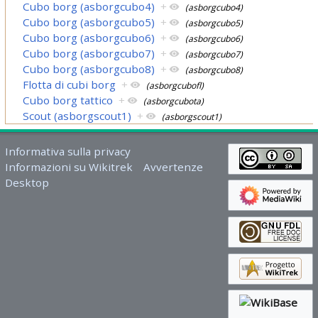
Cubo borg (asborgcubo4)
+
(asborgcubo4)
Cubo borg (asborgcubo5)
+
(asborgcubo5)
Cubo borg (asborgcubo6)
+
(asborgcubo6)
Cubo borg (asborgcubo7)
+
(asborgcubo7)
Cubo borg (asborgcubo8)
+
(asborgcubo8)
Flotta di cubi borg
+
(asborgcubofl)
Cubo borg tattico
+
(asborgcubota)
Scout (asborgscout1)
+
(asborgscout1)
Informativa sulla privacy
Informazioni su Wikitrek
Avvertenze
Desktop