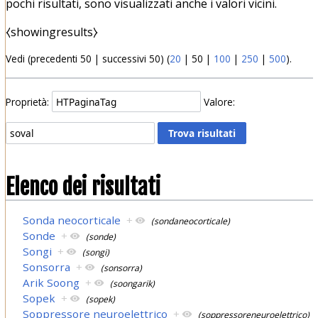
pochi risultati, sono visualizzati anche i valori vicini.
⧼showingresults⧽
Vedi (
precedenti 50
|
successivi 50
) (
20
|
50
|
100
|
250
|
500
).
Proprietà:
Valore:
Elenco dei risultati
Sonda neocorticale
+
(sondaneocorticale)
Sonde
+
(sonde)
Songi
+
(songi)
Sonsorra
+
(sonsorra)
Arik Soong
+
(soongarik)
Sopek
+
(sopek)
Soppressore neuroelettrico
+
(soppressoreneuroelettrico)