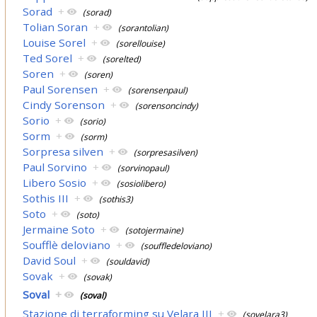
Sorad
+
(sorad)
Tolian Soran
+
(sorantolian)
Louise Sorel
+
(sorellouise)
Ted Sorel
+
(sorelted)
Soren
+
(soren)
Paul Sorensen
+
(sorensenpaul)
Cindy Sorenson
+
(sorensoncindy)
Sorio
+
(sorio)
Sorm
+
(sorm)
Sorpresa silven
+
(sorpresasilven)
Paul Sorvino
+
(sorvinopaul)
Libero Sosio
+
(sosiolibero)
Sothis III
+
(sothis3)
Soto
+
(soto)
Jermaine Soto
+
(sotojermaine)
Soufflè deloviano
+
(souffledeloviano)
David Soul
+
(souldavid)
Sovak
+
(sovak)
Soval
+
(soval)
Stazione di terraforming su Velara III
+
(sovelara3)