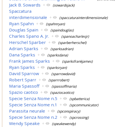
Jack B. Sowards
+
(sowardsjack)
Spaccatura
interdimensionale
+
(spaccaturainterdimensionale)
Ryan Spahn
+
(spahnryan)
Douglas Spain
+
(spaindouglas)
Charles Spano A. Jr.
+
(spanoacharlesjr)
Herschel Sparber
+
(sparberherschel)
Adrian Sparks
+
(sparksadrian)
Dana Sparks
+
(sparksdana)
Frank James Sparks
+
(sparksfrankjames)
Ryan Sparks
+
(sparksryan)
David Sparrow
+
(sparrowdavid)
Robert Sparr
+
(sparrrobert)
Maria Spassoff
+
(spassoffmaria)
Spazio caotico
+
(spaziocaotico)
Specie Senza Nome n.5
+
(spbatterica)
Specie Senza Nome n.1
+
(spcommunicator)
Parassita neurale
+
(spconspiracy)
Specie Senza Nome n.2
+
(spcrossing)
Wendy Speake
+
(speakewendy)