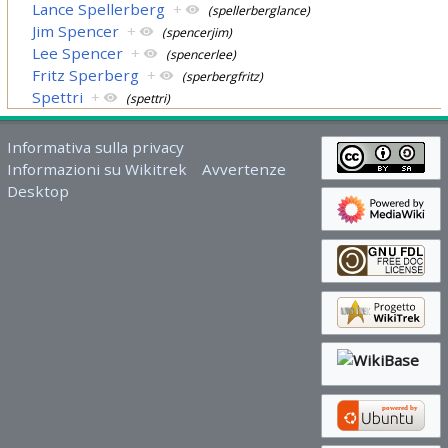
Lance Spellerberg
+
(spellerberglance)
Jim Spencer
+
(spencerjim)
Lee Spencer
+
(spencerlee)
Fritz Sperberg
+
(sperbergfritz)
Spettri
+
(spettri)
Informativa sulla privacy
Informazioni su Wikitrek
Avvertenze
Desktop