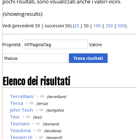
pochi risultati, sono visualizzati anche i valori vicini.
⧼showingresults⧽
Vedi (
precedenti 50
|
successivi 50
) (
20
|
50
|
100
|
250
|
500
).
Proprietà:
Valore:
Elenco dei risultati
Terrelliani
+
(terrelliani)
Tersa
+
(tersa)
John Tesh
+
(teshjohn)
Tesi
+
(tesi)
Tesniani
+
(tesniani)
Tesokina
+
(tesokina)
Tessen III
+
(tessen3)