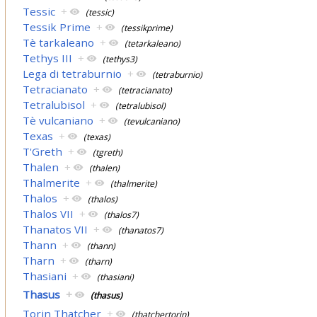
Tessic
+
(tessic)
Tessik Prime
+
(tessikprime)
Tè tarkaleano
+
(tetarkaleano)
Tethys III
+
(tethys3)
Lega di tetraburnio
+
(tetraburnio)
Tetracianato
+
(tetracianato)
Tetralubisol
+
(tetralubisol)
Tè vulcaniano
+
(tevulcaniano)
Texas
+
(texas)
T'Greth
+
(tgreth)
Thalen
+
(thalen)
Thalmerite
+
(thalmerite)
Thalos
+
(thalos)
Thalos VII
+
(thalos7)
Thanatos VII
+
(thanatos7)
Thann
+
(thann)
Tharn
+
(tharn)
Thasiani
+
(thasiani)
Thasus
+
(thasus)
Torin Thatcher
+
(thatchertorin)