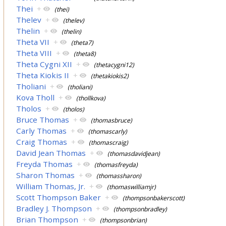
Thei
+
(thei)
Thelev
+
(thelev)
Thelin
+
(thelin)
Theta VII
+
(theta7)
Theta VIII
+
(theta8)
Theta Cygni XII
+
(thetacygni12)
Theta Kiokis II
+
(thetakiokis2)
Tholiani
+
(tholiani)
Kova Tholl
+
(thollkova)
Tholos
+
(tholos)
Bruce Thomas
+
(thomasbruce)
Carly Thomas
+
(thomascarly)
Craig Thomas
+
(thomascraig)
David Jean Thomas
+
(thomasdavidjean)
Freyda Thomas
+
(thomasfreyda)
Sharon Thomas
+
(thomassharon)
William Thomas, Jr.
+
(thomaswilliamjr)
Scott Thompson Baker
+
(thompsonbakerscott)
Bradley J. Thompson
+
(thompsonbradley)
Brian Thompson
+
(thompsonbrian)